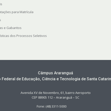
is
ntações para Matrícula
s
as e Gabaritos
ísticas dos Processos Seletivos
Câmpus Araranguá
to Federal de Educação, Ciência e Tecnologia de Santa Catarin
Avenida XV de Novembro, 61, bairro Aeroporto
CEP 88905 112 – Araranguá – SC
Fone: (48) 3311-5000