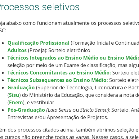
rocessos seletivos
ja abaixo como funcionam atualmente os processos seletivo
SC:
Qualificação Profissional
(Formação Inicial e Continuad
Adultos
(Proeja): Sorteio eletrônico
Técnicos Integrados ao Ensino Médio ou Ensino Médi
seleção por meio de um Exame de classificação, mas alg
Técnicos Concomitantes ao Ensino Médio:
Sorteio ele
Técnicos Subsequentes ao Ensino Médio:
Sorteio elet
Graduação
(Superior de Tecnologia, Licenciatura e Bach
(
Sisu
) do Ministério da Educação, que considera a nota
(
Enem
), e vestibular
Pós-Graduação
(Lato Sensu
ou
Stricto Sensu)
: Sorteio, An
Entrevistas e/ou Apresentação de Projetos.
lém dos processos citados acima, também abrimos seleção
s cursos não preenche todas as vagas. Nesses casos, a sele