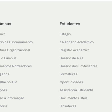
âmpus
Estudantes
rico
Estágio
rio de Funcionamento
Calendário Acadêmico
utura Organizacional
Registro Acadêmico
te o Câmpus
Horário de Aula
mentos Norteadores
Horário dos Professores
giados
Formaturas
alhe no IFSC
Oportunidades
ações
Assistência Estudantil
so à Informação
Documentos Úteis
doria
Bibliotecas