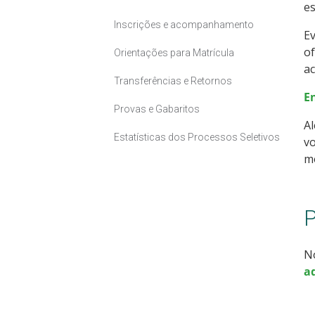
es
Inscrições e acompanhamento
Ev
o
Orientações para Matrícula
a
Transferências e Retornos
E
Provas e Gabaritos
Al
Estatísticas dos Processos Seletivos
v
mo
P
N
aq