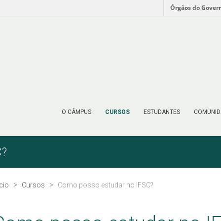
Órgãos do Gover
O CÂMPUS
CURSOS
ESTUDANTES
COMUNID
C?
ício
Cursos
Como posso estudar no IFSC?