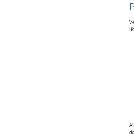
P
Ve
IF
A
do