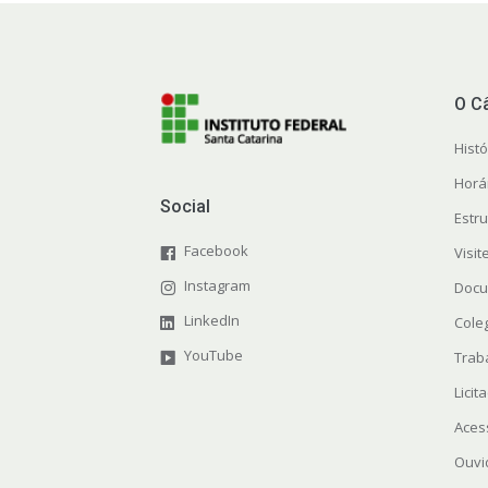
O C
Histó
Horá
Social
Estr
Facebook
Visi
Instagram
Docu
LinkedIn
Cole
YouTube
Trab
Licit
Aces
Ouvi