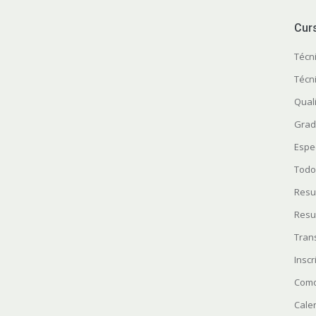
Cur
Técn
Técn
Quali
Grad
Espe
Todo
Resu
Resu
Tran
Insc
Como
Cale