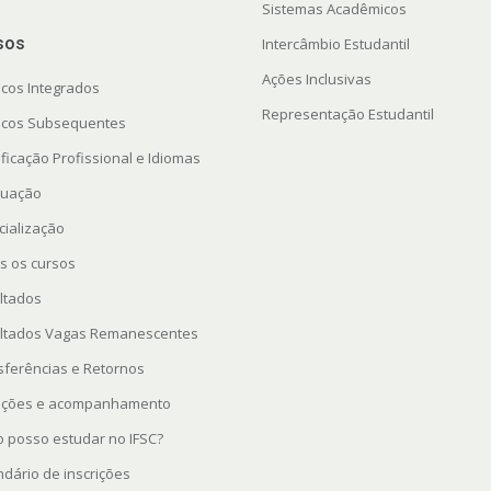
Sistemas Acadêmicos
sos
Intercâmbio Estudantil
Ações Inclusivas
icos Integrados
Representação Estudantil
icos Subsequentes
ficação Profissional e Idiomas
uação
cialização
s os cursos
ltados
ltados Vagas Remanescentes
sferências e Retornos
rições e acompanhamento
 posso estudar no IFSC?
ndário de inscrições