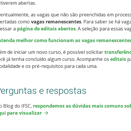
tiverem abertas.
entualmente, as vagas que não são preenchidas em processo
fertadas como
vagas remanescentes
. Para saber se há vag
cessar a
página de editais abertos
. A seleção para essas va
ntenda melhor como funcionam as vagas remanescentes n
ém de iniciar um novo curso, é possível solicitar
transferênc
ocê já tenha concluído algum curso. Acompanhe os
editais
pa
dalidade e os pré-requisitos para cada uma.
erguntas e respostas
o Blog do IFSC,
respondemos as dúvidas mais comuns sobre
ui para visualizar