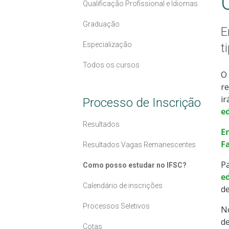
Qualificação Profissional e Idiomas
Graduação
E
Especialização
t
Todos os cursos
O 
re
ir
Processo de Inscrição
e
Resultados
E
F
Resultados Vagas Remanescentes
Pa
Como posso estudar no IFSC?
ed
Calendário de inscrições
de
Processos Seletivos
N
de
Cotas