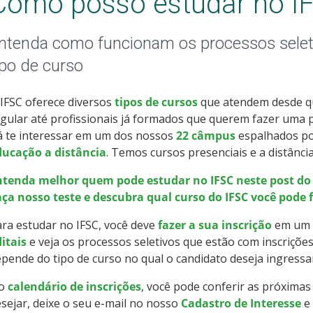
Como posso estudar no I
ntenda como funcionam os processos selet
ipo de curso
IFSC oferece diversos
tipos de cursos
que atendem desde q
gular até profissionais já formados que querem fazer uma
á te interessar em um dos nossos
22 câmpus
espalhados po
ducação a distância
. Temos cursos presenciais e a distânci
ntenda melhor quem pode estudar no IFSC neste post do 
aça nosso teste e descubra qual curso do IFSC você pode 
ra estudar no IFSC, você deve
fazer a sua inscrição
em um d
itais
e veja os processos seletivos que estão com inscriçõ
pende do tipo de curso no qual o candidato deseja ingressa
o
calendário de inscrições
, você pode conferir as próximas
sejar, deixe o seu e-mail no nosso
Cadastro de Interesse
e 