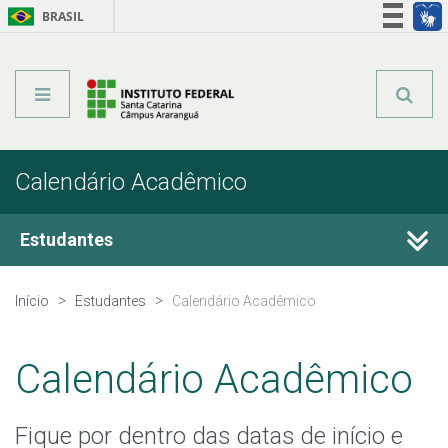
BRASIL
Órgãos do Governo
Acesso à informação
Legislação
Calendário Acadêmico
Estudantes
Estágio
Início
Estudantes
Calendário Acadêmico
Calendário Acadêmico
Calendário Acadêmico
Registro Acadêmico
Fique por dentro das datas de início e