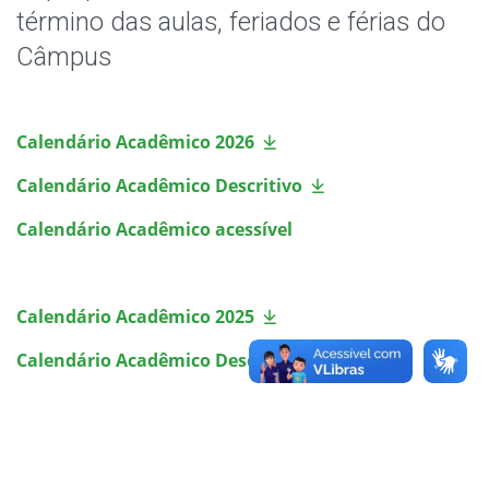
Horário de Aula
término das aulas, feriados e férias do
Câmpus
Horário dos Professores
Formaturas
Calendário Acadêmico 2026
Oportunidades
Calendário Acadêmico Descritivo
Calendário Acadêmico acessível
Assistência Estudantil
Documentos Úteis
Calendário Acadêmico 2025
Bibliotecas
Calendário Acadêmico Descritivo
Sistemas Acadêmicos
Intercâmbio Estudantil