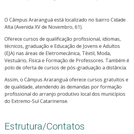
Visite o Câmpus
Documentos Norteadores
O Câmpus Araranguá está localizado no bairro Cidade
Alta (Avenida XV de Novembro, 61).
Colegiados
Oferece cursos de qualificação profissional, idiomas,
técnicos, graduação e Educação de Jovens e Adultos
Trabalhe no IFSC
(EJA) nas áreas de Eletromecânica, Têxtil, Moda,
Vestuário, Fìsica e Formação de Professores. Também é
Licitações
polo de oferta de cursos de pós-graduação a distância.
Assim, o Câmpus Araranguá oferece cursos gratuitos e
Acesso à Informação
de qualidade, atendendo às demandas por formação
profissional do arranjo produtivo local dos municípios
Ouvidoria
do Extremo-Sul Catarinense.
Editais PGD
Estrutura/Contatos