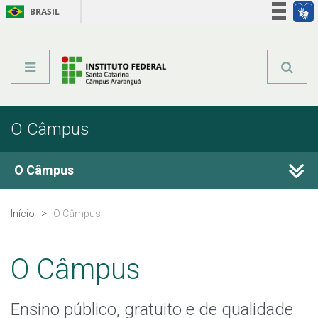
BRASIL
Órgãos do Governo
Acesso à informação
Legislação
O Câmpus
O Câmpus
Histórico
Início
O Câmpus
Horário de Funcionamento
O Câmpus
Estrutura Organizacional
Ensino público, gratuito e de qualidade