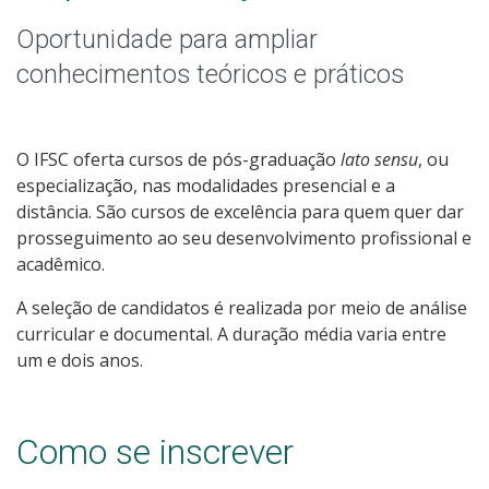
Especialização
Oportunidade para ampliar
Todos os cursos
conhecimentos teóricos e práticos
Processo de Inscrição
O IFSC oferta cursos de pós-graduação
lato sensu
, ou
especialização, nas modalidades presencial e a
distância. São cursos de excelência para quem quer dar
Resultados
prosseguimento ao seu desenvolvimento profissional e
acadêmico.
Resultados Vagas Remanescentes
A seleção de candidatos é realizada por meio de análise
curricular e documental. A duração média varia entre
Como posso estudar no IFSC?
um e dois anos.
Calendário de inscrições
Como se inscrever
Processos Seletivos