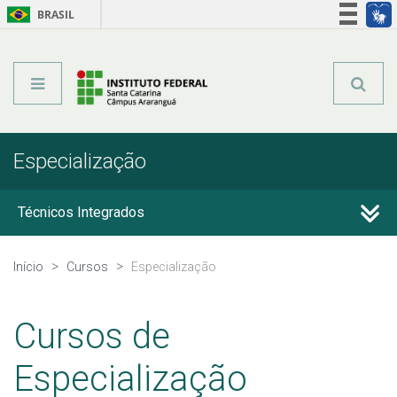
BRASIL
Órgãos do Governo
Acesso à informação
Legislação
Especialização
Técnicos Integrados
Técnicos Subsequentes
Início
Cursos
Especialização
Qualificação Profissional e Idiomas
Cursos de
Graduação
Especialização