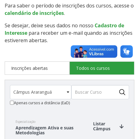
Para saber o período de inscrições dos cursos, acesse o
Cotas
calendário de inscrições
.
Inscrições e acompanhamento
Se desejar, deixe seus dados no nosso
Cadastro de
Interesse
para receber um e-mail quando as inscrições
Orientações para Matrícula
estiverem abertas.
Transferências e Retornos
Inscrições abertas
Todos os cursos
Provas e Gabaritos
Estatísticas dos Processos Seletivos
Apenas cursos a distância (EaD)
Especialização
Listar
Aprendizagem Ativa e suas
Câmpus
Metodologias