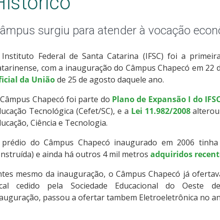
Histórico
âmpus surgiu para atender à vocação econ
Instituto Federal de Santa Catarina (IFSC) foi a primeir
atarinense, com a inauguração do Câmpus Chapecó em 22 
ficial da União
de 25 de agosto daquele ano.
 Câmpus Chapecó foi parte do
Plano de Expansão I do IFS
ucação Tecnológica (Cefet/SC), e a
Lei 11.982/2008
alterou
ucação, Ciência e Tecnologia.
 prédio do Câmpus Chapecó inaugurado em 2006 tinha 
nstruída) e ainda há outros 4 mil metros
adquiridos recen
ntes mesmo da inauguração, o Câmpus Chapecó já ofertava 
ocal cedido pela Sociedade Educacional do Oeste de
nauguração,
passou a ofertar tambem Eletroeletrônica
no an