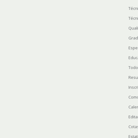
Técn
Técn
Quali
Grad
Espe
Educ
Todo
Resu
Insc
Como
Cale
Edita
Cota
Estat