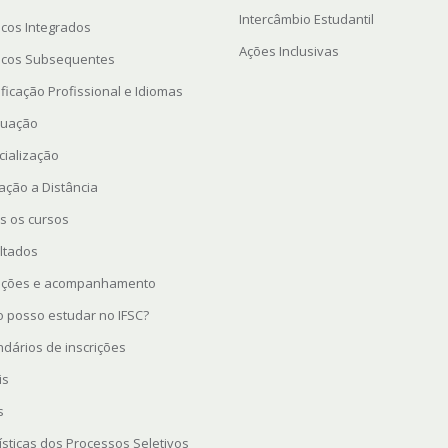
Intercâmbio Estudantil
icos Integrados
Ações Inclusivas
icos Subsequentes
ficação Profissional e Idiomas
uação
cialização
ação a Distância
s os cursos
ltados
rições e acompanhamento
 posso estudar no IFSC?
ndários de inscrições
is
s
ísticas dos Processos Seletivos