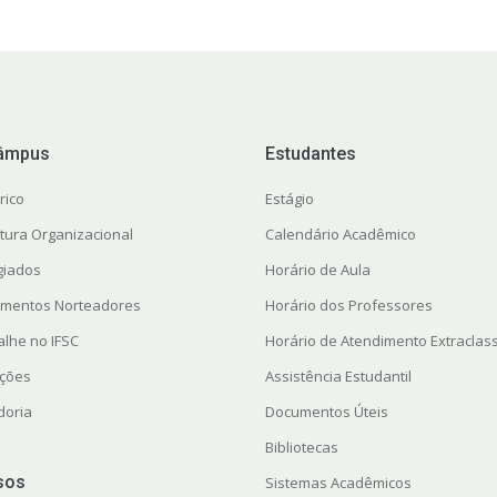
âmpus
Estudantes
rico
Estágio
utura Organizacional
Calendário Acadêmico
giados
Horário de Aula
mentos Norteadores
Horário dos Professores
alhe no IFSC
Horário de Atendimento Extraclas
ações
Assistência Estudantil
doria
Documentos Úteis
Bibliotecas
sos
Sistemas Acadêmicos