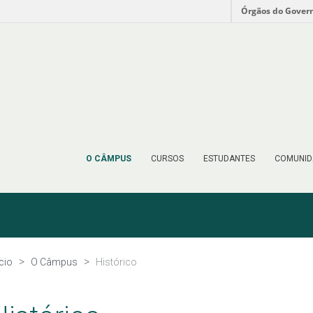
Órgãos do Gover
O CÂMPUS
CURSOS
ESTUDANTES
COMUNID
ício
O Câmpus
Histórico