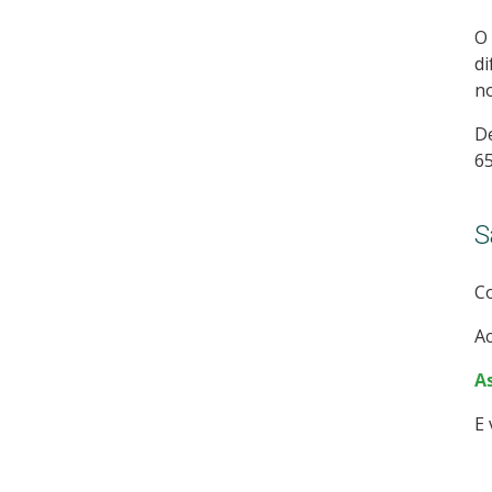
O
d
no
D
65
S
C
A
As
E