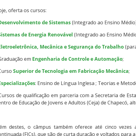
je, oferta os cursos:
Desenvolvimento de Sistemas
(Integrado ao Ensino Médio)
Sistemas de Energia Renovável
(Integrado ao Ensino Médio
Eletroeletrônica, Mecânica e Segurança do Trabalho
(par
 Graduação em
Engenharia de Controle e Automação
;
 Curso
Superior de Tecnologia em Fabricação Mecânica
;
Especializações
: Ensino de Língua Inglesa ; Teorias e Metod
Cursos de qualificação em parceria com a Secretaria de Es
ntro de Educação de Jovens e Adultos (Ceja) de Chapecó, al
lém destes, o câmpus também oferece até cinco vezes a
ntinuada (FICs), que são de curta duração e voltados para a 