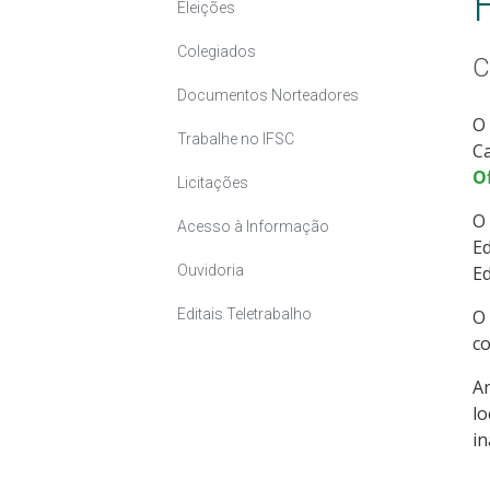
Eleições
Colegiados
C
Documentos Norteadores
O 
Trabalhe no IFSC
C
O
Licitações
O
Acesso à Informação
Ed
Ouvidoria
Ed
Editais Teletrabalho
O
co
A
l
i