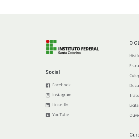
O C
Histó
Estr
Social
Cole
Facebook
Docu
Instagram
Trab
LinkedIn
Licit
YouTube
Ouvi
Cur