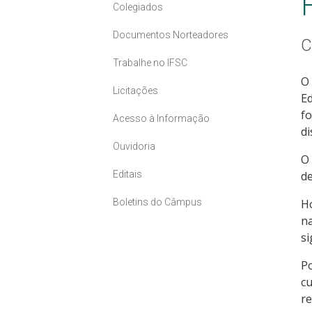
Colegiados
Documentos Norteadores
C
Trabalhe no IFSC
O 
Licitações
E
fo
Acesso à Informação
di
Ouvidoria
O 
Editais
de
Boletins do Câmpus
Ho
n
si
P
c
re