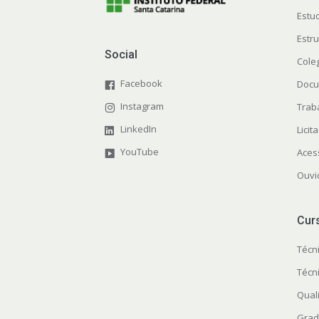
Estu
Estr
Social
Cole
Facebook
Docu
Instagram
Trab
LinkedIn
Licit
YouTube
Aces
Ouvi
Cur
Técn
Técn
Quali
Grad