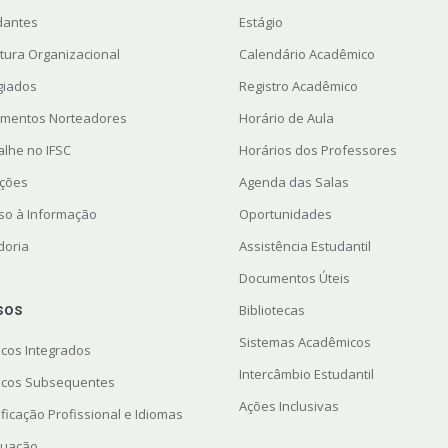
dantes
Estágio
utura Organizacional
Calendário Acadêmico
giados
Registro Acadêmico
mentos Norteadores
Horário de Aula
alhe no IFSC
Horários dos Professores
ações
Agenda das Salas
so à Informação
Oportunidades
doria
Assistência Estudantil
Documentos Úteis
sos
Bibliotecas
Sistemas Acadêmicos
icos Integrados
Intercâmbio Estudantil
icos Subsequentes
Ações Inclusivas
ficação Profissional e Idiomas
uação