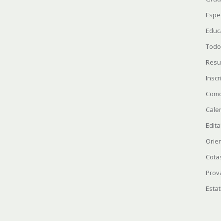
Espe
Educ
Todo
Resu
Insc
Como
Cale
Edita
Orie
Cota
Prov
Estat