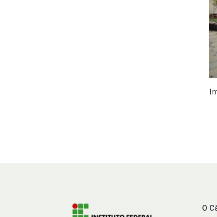
I
O C