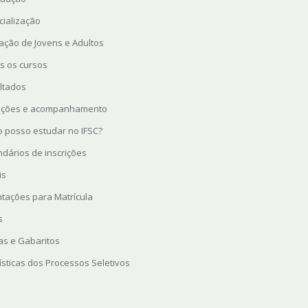
cialização
ação de Jovens e Adultos
s os cursos
ltados
rições e acompanhamento
 posso estudar no IFSC?
ndários de inscrições
is
ntações para Matrícula
s
as e Gabaritos
ísticas dos Processos Seletivos