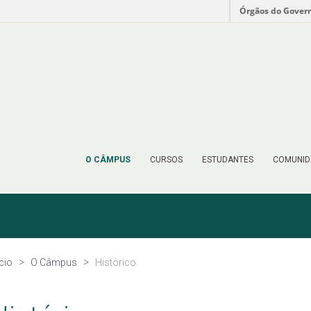
Órgãos do Gover
O CÂMPUS
CURSOS
ESTUDANTES
COMUNID
ício
O Câmpus
Histórico