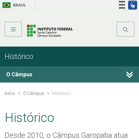
BRASIL
Órgãos do Governo
Acesso à informação
Legislação
Histórico
O Câmpus
Histórico
Início
O Câmpus
Histórico
Estrutura Organizacional
Histórico
Colegiados
Desde 2010, o Câmpus Garopaba atua