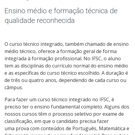
Educação de Jovens e Adultos
Ensino médio e formação técnica de
Graduação
qualidade reconhecida
Especialização
O curso técnico integrado, também chamado de ensino
Educação a Distância
médio técnico, oferece a formação geral de forma
integrada à formação profissional. No IFSC, o aluno
Todos os cursos
tem as disciplinas do currículo normal do ensino médio
e as específicas do curso técnico escolhido. A duração é
de três ou quatro anos, dependendo de cada curso ou
câmpus.
Processo de Inscrição
Para fazer um curso técnico integrado no IFSC, é
preciso ter o ensino fundamental completo. Alguns dos
Resultados
nossos cursos têm o processo seletivo por exame de
classificação, em que o candidato precisa fazer
Resultados Vagas Remanescentes
uma prova com conteúdos de Português, Matemática e