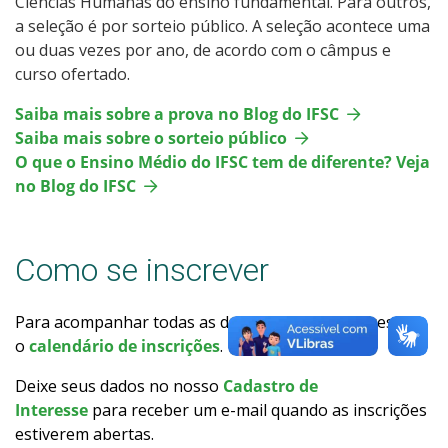
Ciências Humanas do ensino fundamental. Para outros,
Como posso estudar no IFSC?
a seleção é por sorteio público. A seleção acontece uma
ou duas vezes por ano, de acordo com o câmpus e
curso ofertado.
Calendário de inscrições
Saiba mais sobre a prova no Blog do IFSC
Processos Seletivos
Saiba mais sobre o sorteio público
O que o Ensino Médio do IFSC tem de diferente? Veja
Cotas
no Blog do IFSC
Inscrições e acompanhamento
Como se inscrever
Orientações para Matrícula
Para acompanhar todas as datas de ingresso, acesse
Transferências e Retornos
o
calendário de inscrições
.
Deixe seus dados no nosso
Cadastro de
Provas e Gabaritos
Interesse
para receber um e-mail quando as inscrições
estiverem abertas.
Estatísticas dos Processos Seletivos