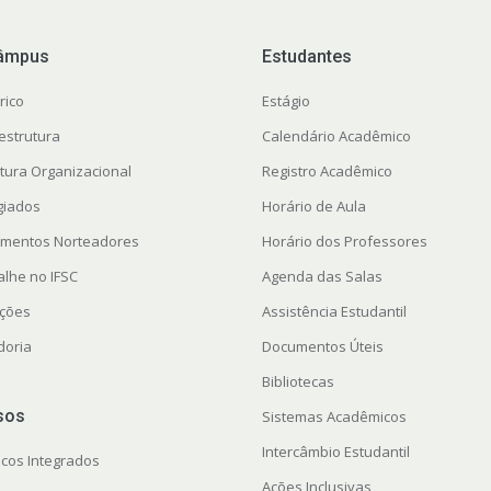
âmpus
Estudantes
rico
Estágio
estrutura
Calendário Acadêmico
utura Organizacional
Registro Acadêmico
giados
Horário de Aula
mentos Norteadores
Horário dos Professores
alhe no IFSC
Agenda das Salas
ações
Assistência Estudantil
doria
Documentos Úteis
Bibliotecas
sos
Sistemas Acadêmicos
Intercâmbio Estudantil
icos Integrados
Ações Inclusivas