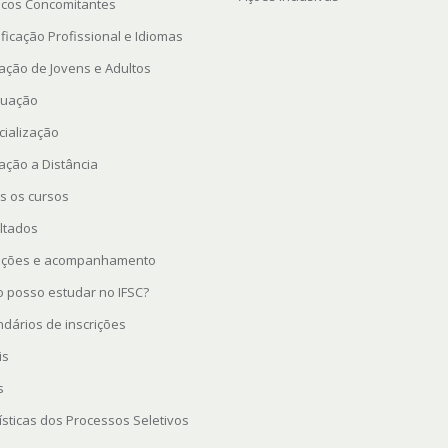
icos Concomitantes
ficação Profissional e Idiomas
ação de Jovens e Adultos
uação
cialização
ação a Distância
s os cursos
ltados
rições e acompanhamento
 posso estudar no IFSC?
ndários de inscrições
is
s
ísticas dos Processos Seletivos