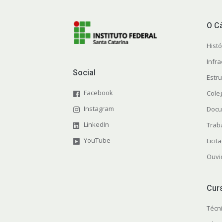
O C
Histó
Infra
Social
Estr
Facebook
Cole
Instagram
Docu
LinkedIn
Trab
YouTube
Licit
Ouvi
Cur
Técn