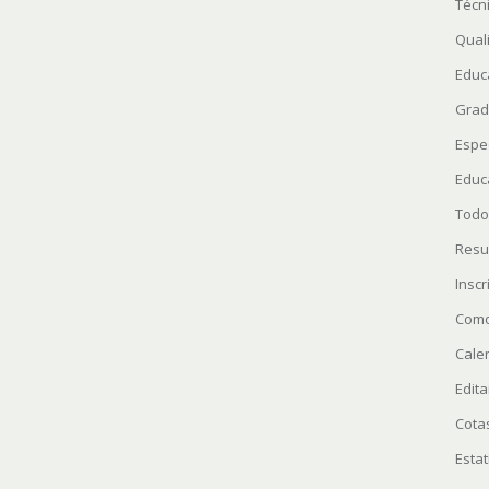
Técn
Quali
Educ
Grad
Espe
Educ
Todo
Resu
Insc
Como
Cale
Edita
Cota
Estat