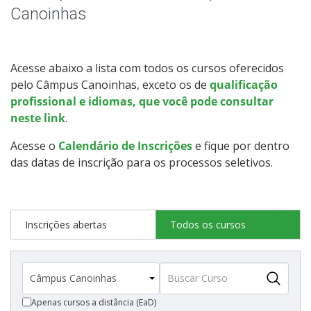
Educação de Jovens e Adultos
Canoinhas
Graduação
Acesse abaixo a lista com todos os cursos oferecidos
Especialização
pelo Câmpus Canoinhas, exceto os de
qualificação
profissional e idiomas, que você pode consultar
Educação a Distância
neste link
.
Acesse o
Calendário de Inscrições
e fique por dentro
Todos os cursos
das datas de inscrição para os processos seletivos.
Processo de Inscrição
Inscrições abertas
Todos os cursos
Resultados
Resultados Vagas Remanescentes
Apenas cursos a distância (EaD)