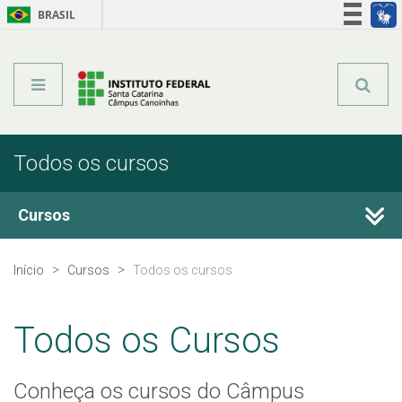
BRASIL
Órgãos do Governo
Acesso à informação
Legislação
Todos os cursos
Cursos
Técnicos Integrados
Início
Cursos
Todos os cursos
Técnicos Concomitantes
Todos os Cursos
Qualificação Profissional e Idiomas
Conheça os cursos do Câmpus