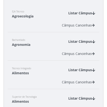
Como posso estudar no IFSC?
EJA Técnico
Listar Câmpus
Agroecologia
Calendário de inscrições
Câmpus Canoinhas
Processos Seletivos
Bacharelado
Listar Câmpus
Cotas
Agronomia
Câmpus Canoinhas
Inscrições e acompanhamento
Orientações para Matrícula
Técnico Integrado
Listar Câmpus
Alimentos
Transferências e Retornos
Câmpus Canoinhas
Provas e Gabaritos
Superior de Tecnologia
Listar Câmpus
Alimentos
Estatísticas dos Processos Seletivos