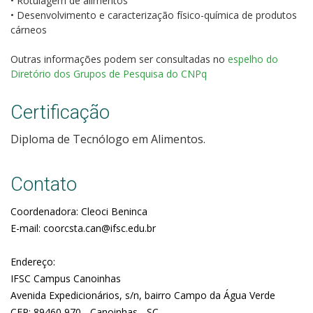
•
Rotulagem de alimentos
•
Desenvolvimento e caracterização físico-química de produtos
cárneos
Outras informações podem ser consultadas no
espelho do
Diretório dos Grupos de Pesquisa do CNPq
Certificação
Diploma de Tecnólogo em Alimentos.
Contato
Coordenadora: Cleoci Beninca
E-mail: coorcsta.can@ifsc.edu.br
Endereço:
IFSC Campus Canoinhas
Avenida Expedicionários, s/n, bairro Campo da Água Verde
CEP: 89460 970 - Canoinhas - SC