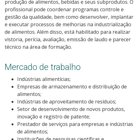
produção de alimentos, bebidas e seus subprodutos. O
Como posso estudar no IFSC?
profissional pode coordenar programas controle e
gestão da qualidade, bem como desenvolver, implantar
Calendário de inscrições
e executar processos de melhorias na industrialização
de alimentos. Além disso, está habilitado para realizar
vistoria, perícia, avaliação, emissão de laudo e parecer
Processos Seletivos
técnico na área de formação.
Cotas
Mercado de trabalho
Inscrições e acompanhamento
Indústrias alimentícias;
Empresas de armazenamento e distribuição de
Orientações para Matrícula
alimentos;
Indústrias de aproveitamento de resíduos;
Transferências e Retornos
Setor de desenvolvimento de novos produtos,
inovação e registro de patente;
Provas e Gabaritos
Prestador de serviços para empresas e indústrias
de alimentos;
Instituições de pesquisas científicas e
Estatísticas dos Processos Seletivos