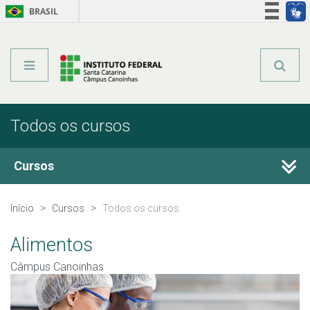
BRASIL
Órgãos do Governo
Acesso à informação
Legislação
Todos os cursos
Cursos
Técnicos Integrados
Início
Cursos
Todos os cursos
Técnicos Concomitantes
Alimentos
Câmpus Canoinhas
Qualificação Profissional e Idiomas