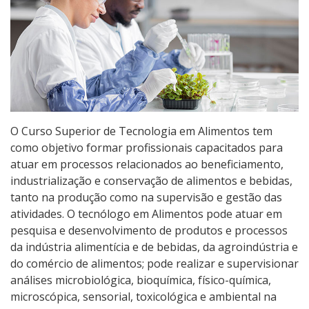
Educação de Jovens e Adultos
Graduação
Especialização
Educação a Distância
O Curso Superior de Tecnologia em Alimentos tem
como objetivo formar profissionais capacitados para
Todos os cursos
atuar em processos relacionados ao beneficiamento,
industrialização e conservação de alimentos e bebidas,
tanto na produção como na supervisão e gestão das
Processo de Inscrição
atividades. O tecnólogo em Alimentos pode atuar em
pesquisa e desenvolvimento de produtos e processos
da indústria alimentícia e de bebidas, da agroindústria e
Resultados
do comércio de alimentos; pode realizar e supervisionar
análises microbiológica, bioquímica, físico-química,
Resultados Vagas Remanescentes
microscópica, sensorial, toxicológica e ambiental na