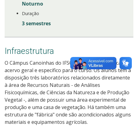
Noturno
Duração
Cadastro de interesse
3 semestres
Infraestrutura
O Câmpus Canoinhas do IFSC conta com biblioteca com
acervo geral e especifico para o curso. Os alunos tem à
disposição três laboratórios relacionados diretamente
à área de Recursos Naturais - de Análises
Fisicoquímicas, de Ciências da Natureza e de Produção
Vegetal -, além de possuir uma área experimental de
produção e uma casa de vegetação. Há também uma
estrutura de "fábrica" onde são acondicionados alguns
materiais e equipamentos agrícolas.