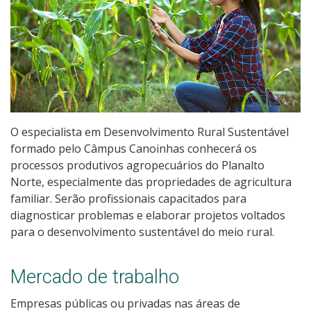
Educação de Jovens e Adultos
Graduação
Especialização
Educação a Distância
O especialista em Desenvolvimento Rural Sustentável
formado pelo Câmpus Canoinhas conhecerá os
Todos os cursos
processos produtivos agropecuários do Planalto
Norte, especialmente das propriedades de agricultura
familiar. Serão profissionais capacitados para
Processo de Inscrição
diagnosticar problemas e elaborar projetos voltados
para o desenvolvimento sustentável do meio rural.
Resultados
Mercado de trabalho
Resultados Vagas Remanescentes
Empresas públicas ou privadas nas áreas de