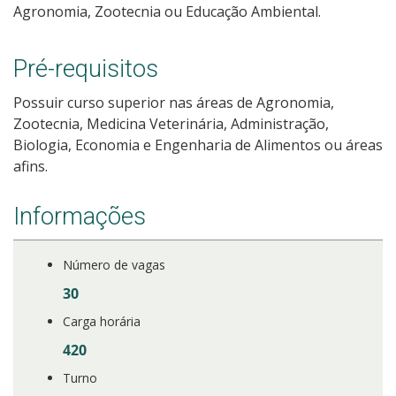
Agronomia, Zootecnia ou Educação Ambiental.
Como posso estudar no IFSC?
Pré-requisitos
Calendário de inscrições
Possuir curso superior nas áreas de Agronomia,
Processos Seletivos
Zootecnia, Medicina Veterinária, Administração,
Biologia, Economia e Engenharia de Alimentos ou áreas
Cotas
afins.
Inscrições e acompanhamento
Informações
Orientações para Matrícula
Número de vagas
30
Transferências e Retornos
Carga horária
Provas e Gabaritos
420
Turno
Estatísticas dos Processos Seletivos