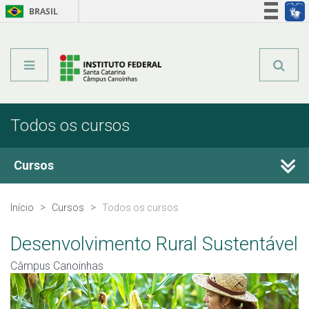
BRASIL
Órgãos do Governo
Acesso à informação
Legislação
Todos os cursos
Cursos
Técnicos Integrados
Início
Cursos
Todos os cursos
Técnicos Concomitantes
Desenvolvimento Rural Sustentável
Câmpus Canoinhas
Qualificação Profissional e Idiomas