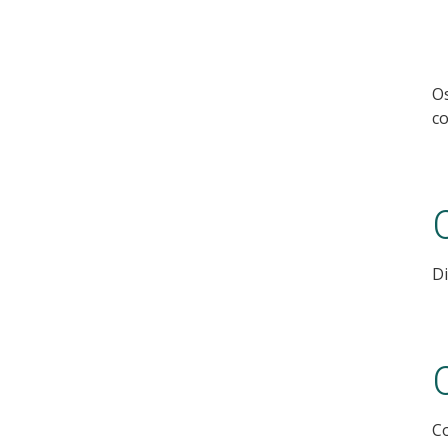
Os
c
D
Co