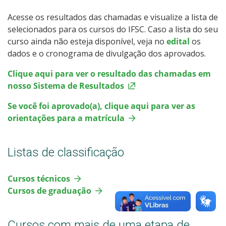
Acesse os resultados das chamadas e visualize a lista de
Todos os cursos
selecionados para os cursos do IFSC.
Caso a lista do seu
curso ainda não esteja disponível, veja no
edital
os
dados e o cronograma de divulgação dos aprovados.
Processo de Inscrição
Clique aqui para ver o resultado das chamadas em
nosso Sistema de Resultados
Resultados
Se você foi aprovado(a), clique aqui para ver as
orientações para a matrícula
Resultados Vagas Remanescentes
Listas de classificação
Como posso estudar no IFSC?
Cursos técnicos
Calendário de inscrições
Cursos de graduação
Processos Seletivos
Cursos com mais de uma etapa de