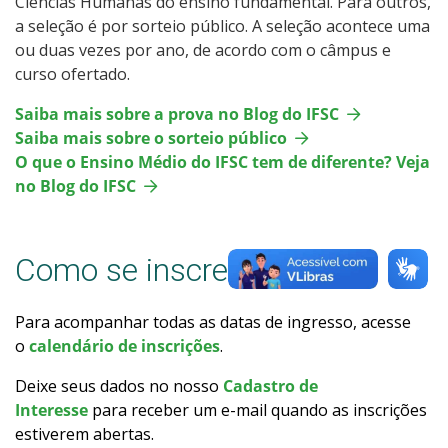
Ciências Humanas do ensino fundamental. Para outros,
Calendário de inscrições
a seleção é por sorteio público. A seleção acontece uma
ou duas vezes por ano, de acordo com o câmpus e
curso ofertado.
Processos Seletivos
Saiba mais sobre a prova no Blog do IFSC
Cotas
Saiba mais sobre o sorteio público
O que o Ensino Médio do IFSC tem de diferente? Veja
Inscrições e acompanhamento
no Blog do IFSC
Orientações para Matrícula
Como se inscrever
Transferências e Retornos
Para acompanhar todas as datas de ingresso, acesse
Provas e Gabaritos
o
calendário de inscrições
.
Deixe seus dados no nosso
Cadastro de
Estatísticas dos Processos Seletivos
Interesse
para receber um e-mail quando as inscrições
estiverem abertas.