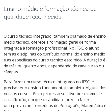
Graduação
Ensino médio e formação técnica de
Especialização
qualidade reconhecida
Educação a Distância
O curso técnico integrado, também chamado de ensino
Todos os cursos
médio técnico, oferece a formação geral de forma
integrada à formação profissional. No IFSC, o aluno
tem as disciplinas do currículo normal do ensino médio
e as específicas do curso técnico escolhido. A duração é
Processo de Inscrição
de três ou quatro anos, dependendo de cada curso ou
câmpus.
Resultados
Para fazer um curso técnico integrado no IFSC, é
preciso ter o ensino fundamental completo. Alguns dos
Resultados Vagas Remanescentes
nossos cursos têm o processo seletivo por exame de
classificação, em que o candidato precisa fazer
Como posso estudar no IFSC?
uma prova com conteúdos de Português, Matemática e