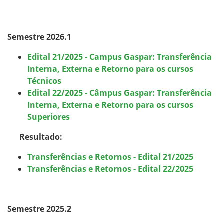
Calendário de inscrições
Semestre 2026.1
Processos Seletivos
Edital 21/2025 - Campus Gaspar: Transferência
Cotas
Interna, Externa e Retorno para os cursos
Técnicos
​​​​​​
Inscrições e acompanhamento
Edital 22/2025 - Câmpus Gaspar: Transferência
Interna, Externa e Retorno para os cursos
Superiores
Orientações para Matrícula
Resultado:
Transferências e Retornos
Transferências e Retornos - Edital 21/2025
Transferências e Retornos - Edital 22/2025
Provas e Gabaritos
Estatísticas dos Processos Seletivos
Semestre 2025.2