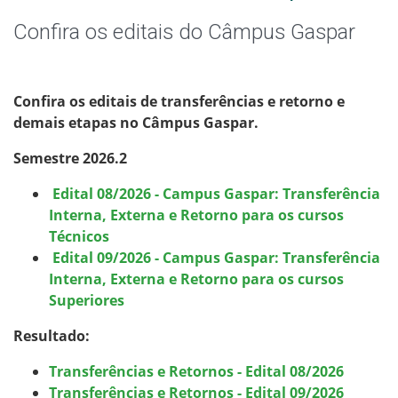
Graduação
Confira os editais do Câmpus Gaspar
Especialização
Educação a Distância
Confira os editais de transferências e retorno e
demais etapas no Câmpus Gaspar.
Todos os cursos
Semestre 2026.2
Edital 08/2026 - Campus Gaspar: Transferência
Interna, Externa e Retorno para os cursos
Processo de Inscrição
Técnicos
Edital 09/2026 - Campus Gaspar: Transferência
Resultados
Interna, Externa e Retorno para os cursos
Superiores
Resultados Vagas Remanescentes
Resultado:
Como posso estudar no IFSC?
Transferências e Retornos - Edital 08/2026
Transferências e Retornos - Edital 09/2026