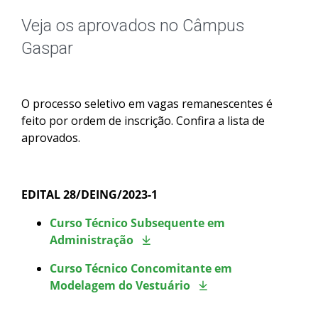
Graduação
Veja os aprovados no Câmpus
Especialização
Gaspar
Educação a Distância
O processo seletivo em vagas remanescentes é
Todos os cursos
feito por ordem de inscrição. Confira a lista de
aprovados.
Processo de Inscrição
EDITAL 28/DEING/2023-1
Resultados
Curso Técnico Subsequente em
Administração
Resultados Vagas Remanescentes
Curso Técnico Concomitante em
Modelagem do Vestuário
Como posso estudar no IFSC?