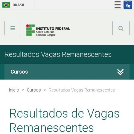
BRASIL
Órgãos do Governo
Acesso à informação
Legislação
Resultados Vagas Remanescentes
Cursos
Técnicos Integrados
Início
Cursos
Resultados Vagas Remanescentes
Técnicos Subsequentes
Resultados de Vagas
Qualificação Profissional e Idiomas
Remanescentes