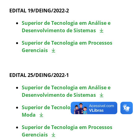
Calendário de inscrições
EDITAL 19/DEING/2022-2
Superior de Tecnologia em Análise e
Processos Seletivos
Desenvolvimento de Sistemas
Cotas
Superior de Tecnologia em Processos
Gerenciais
Inscrições e acompanhamento
Orientações para Matrícula
EDITAL 25/DEING/2022-1
Superior de Tecnologia em Análise e
Transferências e Retornos
Desenvolvimento de Sistemas
Provas e Gabaritos
Superior de Tecnologia em Design de
Moda
Estatísticas dos Processos Seletivos
Superior de Tecnologia em Processos
Gerenciais