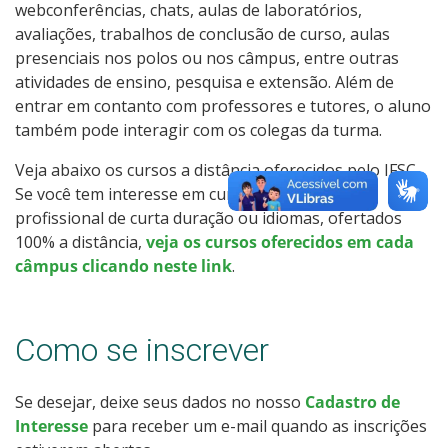
webconferências, chats, aulas de laboratórios,
Como posso estudar no IFSC?
avaliações, trabalhos de conclusão de curso, aulas
presenciais nos polos ou nos câmpus, entre outras
Calendário de inscrições
atividades de ensino, pesquisa e extensão. Além de
entrar em contanto com professores e tutores, o aluno
Processos Seletivos
também pode interagir com os colegas da turma.
Veja abaixo os cursos a distância oferecidos pelo IFSC.
Cotas
Se você tem interesse em cursos de qualificação
profissional de curta duração ou idiomas, ofertados
Inscrições e acompanhamento
100% a distância,
veja os cursos oferecidos em cada
câmpus clicando neste link
.
Orientações para Matrícula
Transferências e Retornos
Como se inscrever
Vagas em Regime Especial
Se desejar, deixe seus dados no nosso
Cadastro de
Interesse
para receber um e-mail quando as inscrições
Provas e Gabaritos