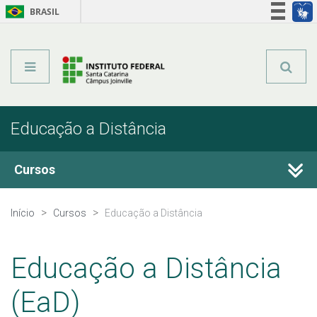
BRASIL
Órgãos do Governo
Acesso à informação
Legislação
Educação a Distância
Cursos
Técnicos Integrados
Início
Cursos
Educação a Distância
Técnicos Concomitantes
Educação a Distância
Técnicos Subsequentes
(EaD)