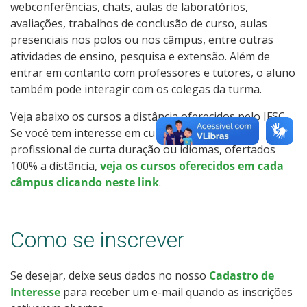
webconferências, chats, aulas de laboratórios,
Como posso estudar no IFSC?
avaliações, trabalhos de conclusão de curso, aulas
presenciais nos polos ou nos câmpus, entre outras
Calendário de inscrições
atividades de ensino, pesquisa e extensão. Além de
entrar em contanto com professores e tutores, o aluno
Processos Seletivos
também pode interagir com os colegas da turma.
Veja abaixo os cursos a distância oferecidos pelo IFSC.
Cotas
Se você tem interesse em cursos de qualificação
profissional de curta duração ou idiomas, ofertados
Inscrições e acompanhamento
100% a distância,
veja os cursos oferecidos em cada
câmpus clicando neste link
.
Orientações para Matrícula
Transferências e Retornos
Como se inscrever
Vagas em Regime Especial
Se desejar, deixe seus dados no nosso
Cadastro de
Interesse
para receber um e-mail quando as inscrições
Provas e Gabaritos