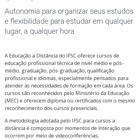
Qualificação Profissional e Idiomas
Autonomia para organizar seus estudos
Graduação
e flexibilidade para estudar em qualquer
lugar, a qualquer hora
Especialização
Educação a Distância
A Educação a Distância do IFSC oferece cursos de
educação profissional técnica de nível médio e pós-
Todos os cursos
médio, graduação, pós-graduação, qualificação
profissional e idiomas, especialmente pensados para
atender às necessidades de formação em cada área. Os
cursos são reconhecidos pelo Ministério da Educação
Processo de Inscrição
(MEC) e oferecem diploma ou certificados com o mesmo
reconhecimento dos cursos presenciais.
Resultados
A metodologia adotada pelo IFSC para cursos a
distância é composta por momentos de interação que
Resultados Vagas Remanescentes
ocorrem por meio de videoconferências,