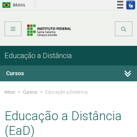
BRASIL
Órgãos do Governo
Acesso à informação
Legislação
Educação a Distância
Cursos
Técnicos Integrados
Início
Cursos
Educação a Distância
Técnicos Concomitantes
Educação a Distância
Técnicos Subsequentes
(EaD)