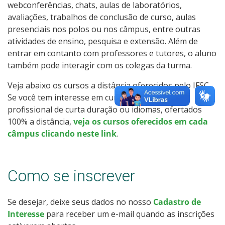
webconferências, chats, aulas de laboratórios,
Como posso estudar no IFSC?
avaliações, trabalhos de conclusão de curso, aulas
presenciais nos polos ou nos câmpus, entre outras
Calendário de inscrições
atividades de ensino, pesquisa e extensão. Além de
entrar em contanto com professores e tutores, o aluno
Processos Seletivos
também pode interagir com os colegas da turma.
Veja abaixo os cursos a distância oferecidos pelo IFSC.
Cotas
Se você tem interesse em cursos de qualificação
profissional de curta duração ou idiomas, ofertados
Inscrições e acompanhamento
100% a distância,
veja os cursos oferecidos em cada
câmpus clicando neste link
.
Orientações para Matrícula
Transferências e Retornos
Como se inscrever
Vagas em Regime Especial
Se desejar, deixe seus dados no nosso
Cadastro de
Interesse
para receber um e-mail quando as inscrições
Provas e Gabaritos