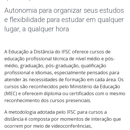
Qualificação Profissional e Idiomas
Autonomia para organizar seus estudos
Graduação
e flexibilidade para estudar em qualquer
lugar, a qualquer hora
Especialização
Educação a Distância
A Educação a Distância do IFSC oferece cursos de
educação profissional técnica de nível médio e pós-
Todos os cursos
médio, graduação, pós-graduação, qualificação
profissional e idiomas, especialmente pensados para
atender às necessidades de formação em cada área. Os
cursos são reconhecidos pelo Ministério da Educação
Processo de Inscrição
(MEC) e oferecem diploma ou certificados com o mesmo
reconhecimento dos cursos presenciais.
Resultados
A metodologia adotada pelo IFSC para cursos a
distância é composta por momentos de interação que
Resultados Vagas Remanescentes
ocorrem por meio de videoconferências,