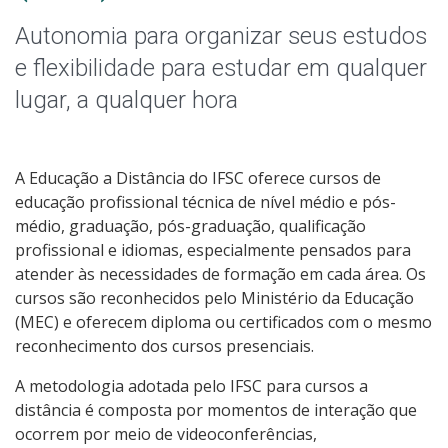
Qualificação Profissional e Idiomas
Autonomia para organizar seus estudos
Graduação
e flexibilidade para estudar em qualquer
lugar, a qualquer hora
Especialização
Educação a Distância
A Educação a Distância do IFSC oferece cursos de
educação profissional técnica de nível médio e pós-
Todos os cursos
médio, graduação, pós-graduação, qualificação
profissional e idiomas, especialmente pensados para
atender às necessidades de formação em cada área. Os
cursos são reconhecidos pelo Ministério da Educação
Processo de Inscrição
(MEC) e oferecem diploma ou certificados com o mesmo
reconhecimento dos cursos presenciais.
Resultados
A metodologia adotada pelo IFSC para cursos a
distância é composta por momentos de interação que
Resultados Vagas Remanescentes
ocorrem por meio de videoconferências,