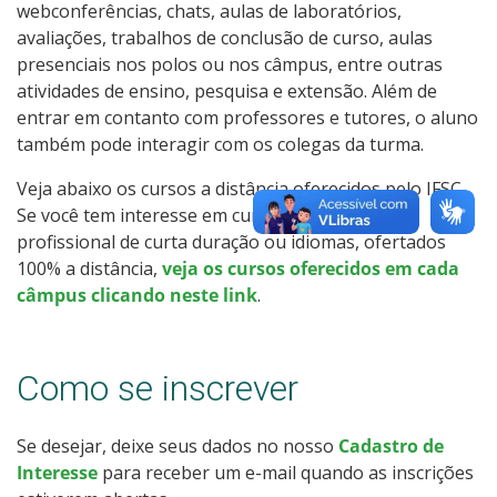
webconferências, chats, aulas de laboratórios,
Como posso estudar no IFSC?
avaliações, trabalhos de conclusão de curso, aulas
presenciais nos polos ou nos câmpus, entre outras
Calendário de inscrições
atividades de ensino, pesquisa e extensão. Além de
entrar em contanto com professores e tutores, o aluno
Processos Seletivos
também pode interagir com os colegas da turma.
Veja abaixo os cursos a distância oferecidos pelo IFSC.
Cotas
Se você tem interesse em cursos de qualificação
profissional de curta duração ou idiomas, ofertados
Inscrições e acompanhamento
100% a distância,
veja os cursos oferecidos em cada
câmpus clicando neste link
.
Orientações para Matrícula
Transferências e Retornos
Como se inscrever
Vagas em Regime Especial
Se desejar, deixe seus dados no nosso
Cadastro de
Interesse
para receber um e-mail quando as inscrições
Provas e Gabaritos