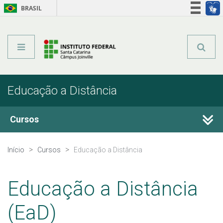
BRASIL
Órgãos do Governo
Acesso à informação
Legislação
Educação a Distância
Cursos
Técnicos Integrados
Início
Cursos
Educação a Distância
Técnicos Concomitantes
Educação a Distância
Técnicos Subsequentes
(EaD)