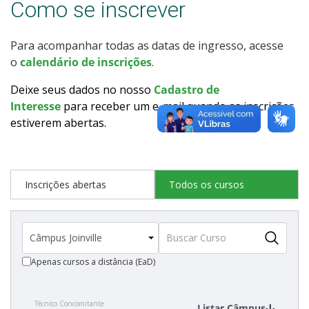
Como se inscrever
Como posso estudar no IFSC?
Para acompanhar todas as datas de ingresso, acesse
Calendário de inscrições
o
calendário de inscrições
.
Processos Seletivos
Deixe seus dados no nosso
Cadastro de
Interesse
para receber um e-mail quando as inscrições
estiverem abertas
.
Cotas
Inscrições e acompanhamento
Inscrições abertas
Todos os cursos
Orientações para Matrícula
Transferências e Retornos
Apenas cursos a distância (EaD)
Vagas em Regime Especial
Técnico Concomitante
Provas e Gabaritos
Listar Câmpus