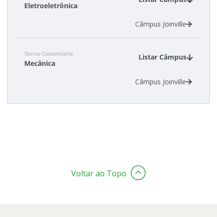
Eletroeletrônica
Câmpus Joinville
Estatísticas dos Processos Seletivos
Cadastro de interesse
Técnico Concomitante
Listar Câmpus
Mecânica
Câmpus Joinville
Voltar ao Topo