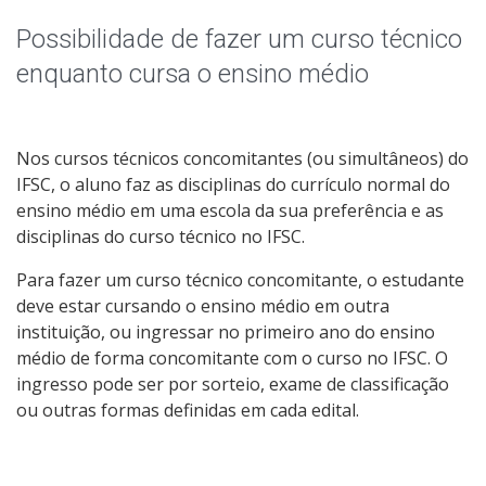
Qualificação Profissional e Idiomas
Possibilidade de fazer um curso técnico
Graduação
enquanto cursa o ensino médio
Especialização
Nos cursos técnicos concomitantes (ou simultâneos) do
Educação a Distância
IFSC, o aluno faz as disciplinas do currículo normal do
ensino médio em uma escola da sua preferência e as
Todos os cursos
disciplinas do curso técnico no IFSC.
Para fazer um curso técnico concomitante, o estudante
deve estar cursando o ensino médio em outra
Processo de Inscrição
instituição, ou ingressar no primeiro ano do ensino
médio de forma concomitante com o curso no IFSC. O
ingresso pode ser por sorteio, exame de classificação
Resultados
ou outras formas definidas em cada edital.
Resultados Vagas Remanescentes