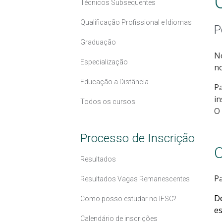
Técnicos Subsequentes
Qualificação Profissional e Idiomas
P
Graduação
No
Especialização
no
Educação a Distância
Pa
in
Todos os cursos
O 
Processo de Inscrição
C
Resultados
Pa
Resultados Vagas Remanescentes
D
Como posso estudar no IFSC?
es
Calendário de inscrições