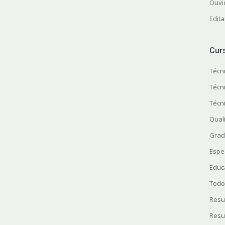
Ouvi
Edita
Cur
Técn
Técn
Técn
Quali
Grad
Espe
Educ
Todo
Resu
Resu