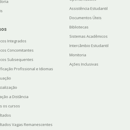
doria
Assistência Estudantil
is
Documentos Úteis
Bibliotecas
sos
Sistemas Acadêmicos
icos Integrados
Intercâmbio Estudantil
icos Concomitantes
Monitoria
icos Subsequentes
Ações Inclusivas
ficação Profissional e Idiomas
uação
cialização
ação a Distância
s os cursos
ltados
ltados Vagas Remanescentes