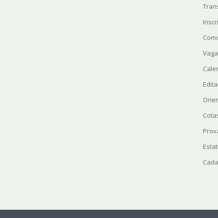
Tran
Insc
Como
Vaga
Cale
Edita
Orie
Cota
Prov
Estat
Cada