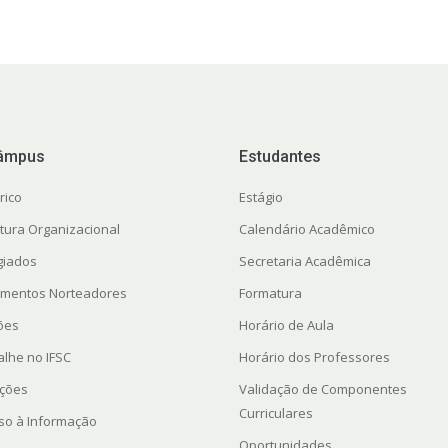
âmpus
Estudantes
rico
Estágio
utura Organizacional
Calendário Acadêmico
giados
Secretaria Acadêmica
mentos Norteadores
Formatura
ções
Horário de Aula
alhe no IFSC
Horário dos Professores
ações
Validação de Componentes
Curriculares
so à Informação
Oportunidades