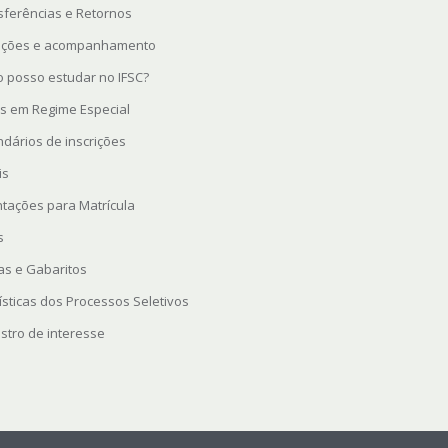
sferências e Retornos
rições e acompanhamento
 posso estudar no IFSC?
s em Regime Especial
ndários de inscrições
is
ntações para Matrícula
s
as e Gabaritos
ísticas dos Processos Seletivos
stro de interesse