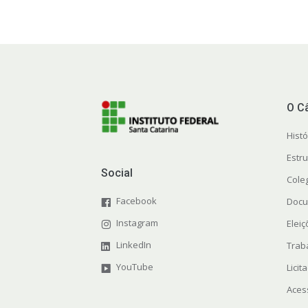
O C
Histó
Estr
Social
Cole
Facebook
Docu
Instagram
Elei
LinkedIn
Trab
YouTube
Licit
Aces