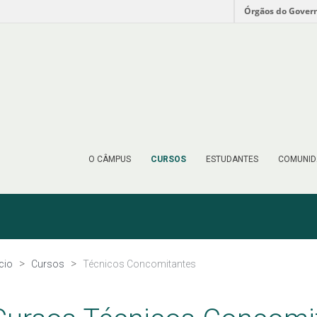
Órgãos do Gover
O CÂMPUS
CURSOS
ESTUDANTES
COMUNID
ício
Cursos
Técnicos Concomitantes