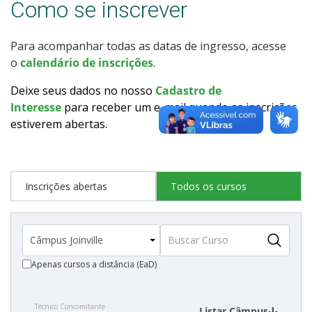
Como se inscrever
Como posso estudar no IFSC?
Para acompanhar todas as datas de ingresso, acesse
Calendário de inscrições
o
calendário de inscrições
.
Processos Seletivos
Deixe seus dados no nosso
Cadastro de
Interesse
para receber um e-mail quando as inscrições
estiverem abertas
.
Cotas
Inscrições e acompanhamento
Inscrições abertas
Todos os cursos
Orientações para Matrícula
Transferências e Retornos
Apenas cursos a distância (EaD)
Vagas em Regime Especial
Técnico Concomitante
Provas e Gabaritos
Listar Câmpus