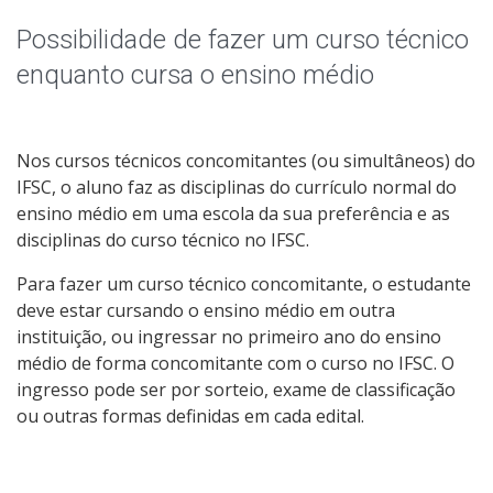
Qualificação Profissional e Idiomas
Possibilidade de fazer um curso técnico
Graduação
enquanto cursa o ensino médio
Especialização
Nos cursos técnicos concomitantes (ou simultâneos) do
Educação a Distância
IFSC, o aluno faz as disciplinas do currículo normal do
ensino médio em uma escola da sua preferência e as
Todos os cursos
disciplinas do curso técnico no IFSC.
Para fazer um curso técnico concomitante, o estudante
deve estar cursando o ensino médio em outra
Processo de Inscrição
instituição, ou ingressar no primeiro ano do ensino
médio de forma concomitante com o curso no IFSC. O
ingresso pode ser por sorteio, exame de classificação
Resultados
ou outras formas definidas em cada edital.
Resultados Vagas Remanescentes