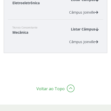
Eletroeletrônica
Câmpus Joinville
Estatísticas dos Processos Seletivos
Cadastro de interesse
Técnico Concomitante
Listar Câmpus
Mecânica
Câmpus Joinville
Voltar ao Topo