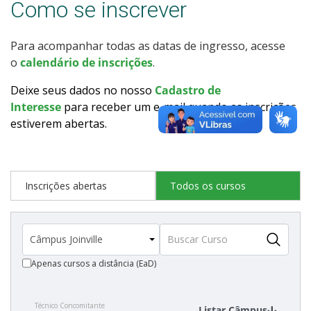
Como se inscrever
Como posso estudar no IFSC?
Para acompanhar todas as datas de ingresso, acesse
Calendário de inscrições
o
calendário de inscrições
.
Processos Seletivos
Deixe seus dados no nosso
Cadastro de
Interesse
para receber um e-mail quando as inscrições
estiverem abertas
.
Cotas
Inscrições e acompanhamento
Inscrições abertas
Todos os cursos
Orientações para Matrícula
Transferências e Retornos
Apenas cursos a distância (EaD)
Vagas em Regime Especial
Técnico Concomitante
Provas e Gabaritos
Listar Câmpus