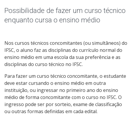
Qualificação Profissional e Idiomas
Possibilidade de fazer um curso técnico
Graduação
enquanto cursa o ensino médio
Especialização
Nos cursos técnicos concomitantes (ou simultâneos) do
Educação a Distância
IFSC, o aluno faz as disciplinas do currículo normal do
ensino médio em uma escola da sua preferência e as
Todos os cursos
disciplinas do curso técnico no IFSC.
Para fazer um curso técnico concomitante, o estudante
deve estar cursando o ensino médio em outra
Processo de Inscrição
instituição, ou ingressar no primeiro ano do ensino
médio de forma concomitante com o curso no IFSC. O
ingresso pode ser por sorteio, exame de classificação
Resultados
ou outras formas definidas em cada edital.
Resultados Vagas Remanescentes