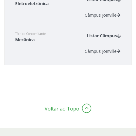
Eletroeletrônica
Câmpus Joinville
Estatísticas dos Processos Seletivos
Cadastro de interesse
Técnico Concomitante
Listar Câmpus
Mecânica
Câmpus Joinville
Voltar ao Topo