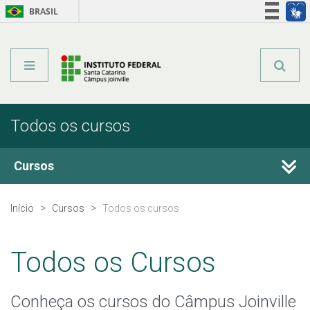
BRASIL
Órgãos do Governo
Acesso à informação
Legislação
Todos os cursos
Cursos
Técnicos Integrados
Início
Cursos
Todos os cursos
Técnicos Concomitantes
Todos os Cursos
Técnicos Subsequentes
Conheça os cursos do Câmpus Joinville