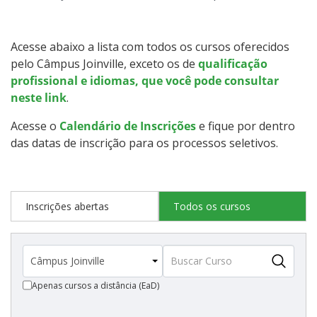
Qualificação Profissional e Idiomas
Graduação
Acesse abaixo a lista com todos os cursos oferecidos
pelo Câmpus Joinville, exceto os de
qualificação
Especialização
profissional e idiomas, que você pode consultar
neste link
.
Educação a Distância
Acesse o
Calendário de Inscrições
e fique por dentro
das datas de inscrição para os processos seletivos.
Todos os cursos
Inscrições abertas
Todos os cursos
Processo de Inscrição
Resultados
Apenas cursos a distância (EaD)
Resultados Vagas Remanescentes