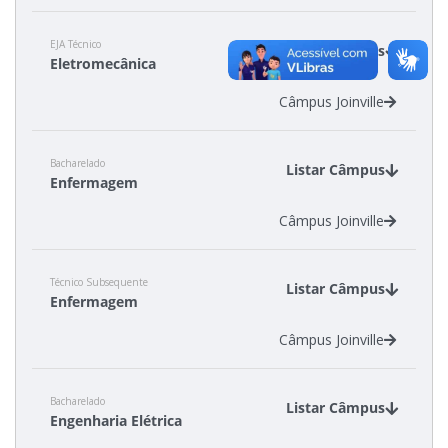
EJA Técnico
Estatísticas dos Processos Seletivos
Listar Câmpus
Eletromecânica
Câmpus Joinville
Cadastro de interesse
Bacharelado
Listar Câmpus
Enfermagem
Câmpus Joinville
Técnico Subsequente
Listar Câmpus
Enfermagem
Câmpus Joinville
Bacharelado
Listar Câmpus
Engenharia Elétrica