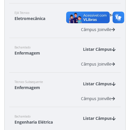
EJA Técnico
Estatísticas dos Processos Seletivos
Listar Câmpus
Eletromecânica
Câmpus Joinville
Cadastro de interesse
Bacharelado
Listar Câmpus
Enfermagem
Câmpus Joinville
Técnico Subsequente
Listar Câmpus
Enfermagem
Câmpus Joinville
Bacharelado
Listar Câmpus
Engenharia Elétrica