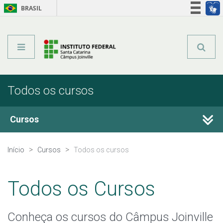
BRASIL
Órgãos do Governo
Acesso à informação
Legislação
Todos os cursos
Cursos
Técnicos Integrados
Início
Cursos
Todos os cursos
Técnicos Concomitantes
Todos os Cursos
Técnicos Subsequentes
Conheça os cursos do Câmpus Joinville