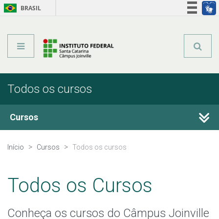
BRASIL
Órgãos do Governo
Acesso à informação
Legislação
Todos os cursos
Cursos
Técnicos Integrados
Início
Cursos
Todos os cursos
Técnicos Concomitantes
Todos os Cursos
Técnicos Subsequentes
Conheça os cursos do Câmpus Joinville