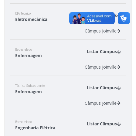
EJA Técnico
Estatísticas dos Processos Seletivos
Listar Câmpus
Eletromecânica
Câmpus Joinville
Cadastro de interesse
Bacharelado
Listar Câmpus
Enfermagem
Câmpus Joinville
Técnico Subsequente
Listar Câmpus
Enfermagem
Câmpus Joinville
Bacharelado
Listar Câmpus
Engenharia Elétrica