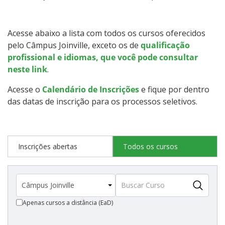
Qualificação Profissional e Idiomas
Graduação
Acesse abaixo a lista com todos os cursos oferecidos
pelo Câmpus Joinville, exceto os de
qualificação
Especialização
profissional e idiomas, que você pode consultar
neste link
.
Educação a Distância
Acesse o
Calendário de Inscrições
e fique por dentro
das datas de inscrição para os processos seletivos.
Todos os cursos
Inscrições abertas
Todos os cursos
Processo de Inscrição
Resultados
Apenas cursos a distância (EaD)
Resultados Vagas Remanescentes