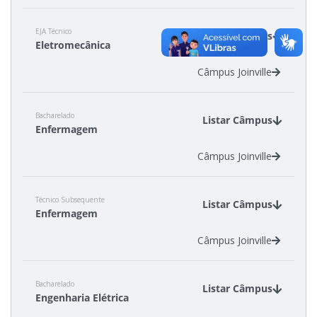
EJA Técnico
Estatísticas dos Processos Seletivos
Listar Câmpus
Eletromecânica
Câmpus Joinville
Cadastro de interesse
Bacharelado
Listar Câmpus
Enfermagem
Câmpus Joinville
Técnico Subsequente
Listar Câmpus
Enfermagem
Câmpus Joinville
Bacharelado
Listar Câmpus
Engenharia Elétrica