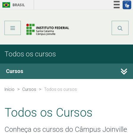
BRASIL
Órgãos do Governo
Acesso à informação
Legislação
Todos os cursos
Cursos
Técnicos Integrados
Início
Cursos
Todos os cursos
Técnicos Concomitantes
Todos os Cursos
Técnicos Subsequentes
Conheça os cursos do Câmpus Joinville