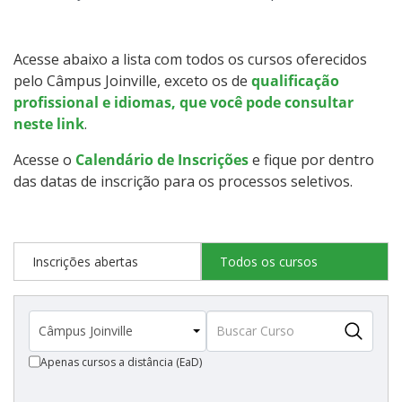
Qualificação Profissional e Idiomas
Graduação
Acesse abaixo a lista com todos os cursos oferecidos
pelo Câmpus Joinville, exceto os de
qualificação
Especialização
profissional e idiomas, que você pode consultar
neste link
.
Educação a Distância
Acesse o
Calendário de Inscrições
e fique por dentro
das datas de inscrição para os processos seletivos.
Todos os cursos
Inscrições abertas
Todos os cursos
Processo de Inscrição
Resultados
Apenas cursos a distância (EaD)
Resultados Vagas Remanescentes