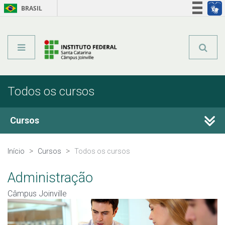
BRASIL
Órgãos do Governo
Acesso à informação
Legislação
Todos os cursos
Cursos
Técnicos Integrados
Início
Cursos
Todos os cursos
Técnicos Concomitantes
Administração
Câmpus Joinville
Técnicos Subsequentes