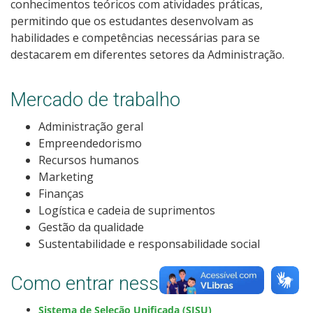
conhecimentos teóricos com atividades práticas,
Como posso estudar no IFSC?
permitindo que os estudantes desenvolvam as
habilidades e competências necessárias para se
Calendário de inscrições
destacarem em diferentes setores da Administração.
Processos Seletivos
Mercado de trabalho
Administração geral
Cotas
Empreendedorismo
Recursos humanos
Inscrições e acompanhamento
Marketing
Finanças
Orientações para Matrícula
Logística e cadeia de suprimentos
Gestão da qualidade
Transferências e Retornos
Sustentabilidade e responsabilidade social
Vagas em Regime Especial
Como entrar nesse curso?
Sistema de Seleção Unificada (SISU)
Provas e Gabaritos