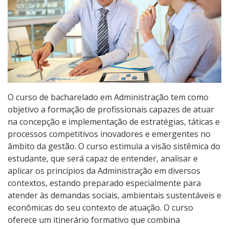
Qualificação Profissional e Idiomas
Graduação
Especialização
Educação a Distância
O curso de bacharelado em Administração tem como
objetivo a formação de profissionais capazes de atuar
Todos os cursos
na concepção e implementação de estratégias, táticas e
processos competitivos inovadores e emergentes no
âmbito da gestão. O curso estimula a visão sistêmica do
Processo de Inscrição
estudante, que será capaz de entender, analisar e
aplicar os princípios da Administração em diversos
contextos, estando preparado especialmente para
Resultados
atender às demandas sociais, ambientais sustentáveis e
econômicas do seu contexto de atuação. O curso
Resultados Vagas Remanescentes
oferece um itinerário formativo que combina