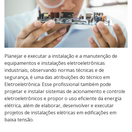
Qualificação Profissional e Idiomas
Graduação
Especialização
Educação a Distância
Planejar e executar a instalação e a manutenção de
equipamentos e instalações eletroeletrônicas
Todos os cursos
industriais, observando normas técnicas e de
segurança, é uma das atribuições do técnico em
Eletroeletrônica. Esse profissional também pode
Processo de Inscrição
projetar e instalar sistemas de acionamento e controle
eletroeletrônicos e propor o uso eficiente da energia
elétrica, além de elaborar, desenvolver e executar
Resultados
projetos de instalações elétricas em edificações em
baixa tensão.
Resultados Vagas Remanescentes