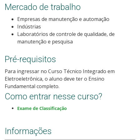
Mercado de trabalho
Como posso estudar no IFSC?
Empresas de manutenção e automação
Calendário de inscrições
Indústrias
Laboratórios de controle de qualidade, de
Processos Seletivos
manutenção e pesquisa
Cotas
Pré-requisitos
Para ingressar no Curso Técnico Integrado em
Inscrições e acompanhamento
Eletroeletrônica, o aluno deve ter o Ensino
Fundamental completo.
Orientações para Matrícula
Como entrar nesse curso?
Transferências e Retornos
Exame de Classificação
Vagas em Regime Especial
Informações
Provas e Gabaritos