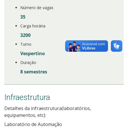
Número de vagas
Estatísticas dos Processos Seletivos
35
Carga horária
Cadastro de interesse
3200
Turno
Vespertino
Duração
8 semestres
Infraestrutura
Detalhes da infraestrutura(laboratórios,
equipamentos, etc):
Laboratório de Automação