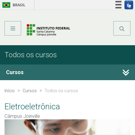
BRASIL
Órgãos do Governo
Acesso à informação
Legislação
Todos os cursos
Cursos
Técnicos Integrados
Início
Cursos
Todos os cursos
Técnicos Concomitantes
Eletroeletrônica
Câmpus Joinville
Técnicos Subsequentes