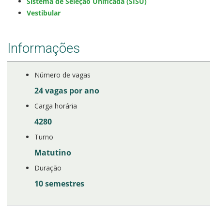
Sistema de Seleção Unificada (SISU)
Vestibular
Estatísticas dos Processos Seletivos
Informações
Cadastro de interesse
Número de vagas
24 vagas por ano
Carga horária
4280
Turno
Matutino
Duração
10 semestres