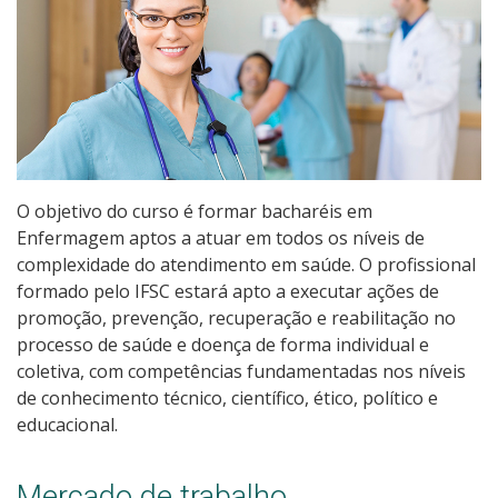
Qualificação Profissional e Idiomas
Graduação
Especialização
Educação a Distância
O objetivo do curso é formar bacharéis em
Enfermagem aptos a atuar em todos os níveis de
Todos os cursos
complexidade do atendimento em saúde. O profissional
formado pelo IFSC estará apto a executar ações de
promoção, prevenção, recuperação e reabilitação no
Processo de Inscrição
processo de saúde e doença de forma individual e
coletiva, com competências fundamentadas nos níveis
de conhecimento técnico, científico, ético, político e
Resultados
educacional.
Resultados Vagas Remanescentes
Mercado de trabalho