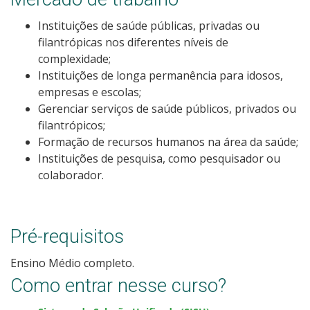
Como posso estudar no IFSC?
Instituições de saúde públicas, privadas ou
filantrópicas nos diferentes níveis de
Calendário de inscrições
complexidade;
Instituições de longa permanência para idosos,
Processos Seletivos
empresas e escolas;
Gerenciar serviços de saúde públicos, privados ou
filantrópicos;
Cotas
Formação de recursos humanos na área da saúde;
Instituições de pesquisa, como pesquisador ou
Inscrições e acompanhamento
colaborador.
Orientações para Matrícula
Pré-requisitos
Transferências e Retornos
Ensino Médio completo.
Vagas em Regime Especial
Como entrar nesse curso?
Provas e Gabaritos