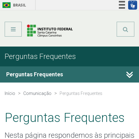
BRASIL
Órgãos do Governo
Acesso à informação
Legislação
Perguntas Frequentes
Perguntas Frequentes
Conheça o IFSC
Início
Comunicação
Perguntas Frequentes
Quero estudar no IFSC
Perguntas Frequentes
Cursos ofertados pelo IFSC
Nesta página respondemos às principais