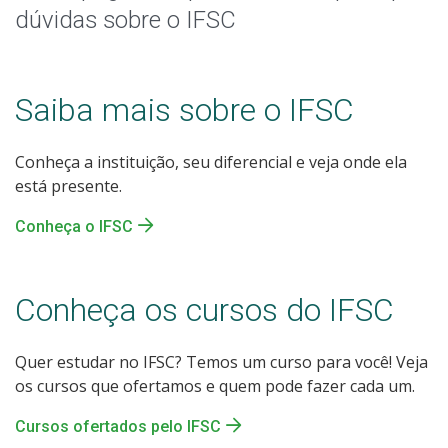
Sou/fui estudante do IFSC
dúvidas sobre o IFSC
Assistência Estudantil
Saiba mais sobre o IFSC
Certificação do ensino médio
Conheça a instituição, seu diferencial e veja onde ela
Quero trabalhar no IFSC
está presente.
Quero ser fornecedor do IFSC
Conheça o IFSC
Fale com o IFSC
Conheça os cursos do IFSC
Quer estudar no IFSC? Temos um curso para você! Veja
os cursos que ofertamos e quem pode fazer cada um.
Cursos ofertados pelo IFSC