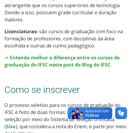
abrangente que os cursos superiores de tecnologia.
Como posso estudar no IFSC?
Devido a isso, possuem grade curricular e duração
maiores.
Calendário de inscrições
Licenciaturas:
são cursos de graduação com foco na
Processos Seletivos
formação de professores, com disciplinas da área
escolhida e outras de cunho pedagógico.
Cotas
-> Entenda melhor a diferença entre os cursos de
graduação do IFSC neste post do Blog do IFSC
Inscrições e acompanhamento
Orientações para Matrícula
Como se inscrever
Transferências e Retornos
O processo seletivo para os cursos de graduação do
IFSC é feito de duas formas: parte das vagas tem
Provas e Gabaritos
seleção por meio do Sistema de Seleção Unificada
(
Sisu
), que considera a nota do Enem, e parte por meio
Estatísticas dos Processos Seletivos