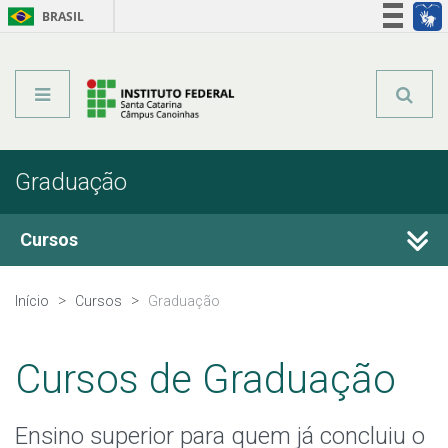
BRASIL
Órgãos do Governo
Acesso à informação
Legislação
Graduação
Cursos
Técnicos Integrados
Início
Cursos
Graduação
Técnicos Concomitantes
Cursos de Graduação
Qualificação Profissional e Idiomas
Ensino superior para quem já concluiu o