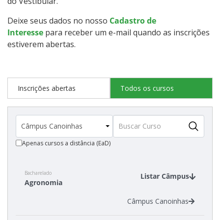
do Vestibular.
Deixe seus dados no nosso
Cadastro de
Cadastro de interesse
Interesse
para receber um e-mail quando as inscrições
estiverem abertas.
Inscrições abertas
Todos os cursos
Apenas cursos a distância (EaD)
Bacharelado
Listar Câmpus
Agronomia
Câmpus Canoinhas