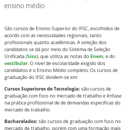
Educação de Jovens e Adultos
ensino médio
Graduação
São cursos de Ensino Superior do IFSC, escolhidos de
Especialização
acordo com as necessidades regionais, tanto
profissionais quanto acadêmicas. A seleção dos
Educação a Distância
candidatos se dá por meio do Sistema de Seleção
Unificada (
Sisu
), que utiliza as notas do
Enem
, e do
Todos os cursos
vestibular
. O nível de escolaridade exigido dos
candidatos é o Ensino Médio completo. Os cursos de
graduação do IFSC dividem-se em:
Processo de Inscrição
Cursos Superiores de Tecnologia:
são cursos de
graduação com foco no mercado de trabalho e ênfase
na prática profissional de de demandas específicas do
Resultados
mercado de trabalho.
Bacharelados:
Resultados Vagas Remanescentes
são cursos de graduação com foco no
mercado de trabalho, porém com uma formação mais