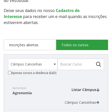
do Vestibular.
Deixe seus dados no nosso
Cadastro de
Cadastro de interesse
Interesse
para receber um e-mail quando as inscrições
estiverem abertas.
Inscrições abertas
Todos os cursos
Apenas cursos a distância (EaD)
Bacharelado
Listar Câmpus
Agronomia
Câmpus Canoinhas