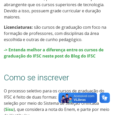
abrangente que os cursos superiores de tecnologia.
Como posso estudar no IFSC?
Devido a isso, possuem grade curricular e duração
maiores.
Calendário de inscrições
Licenciaturas:
são cursos de graduação com foco na
Processos Seletivos
formação de professores, com disciplinas da área
escolhida e outras de cunho pedagógico.
Cotas
-> Entenda melhor a diferença entre os cursos de
graduação do IFSC neste post do Blog do IFSC
Inscrições e acompanhamento
Orientações para Matrícula
Como se inscrever
Transferências e Retornos
O processo seletivo para os cursos de graduação do
IFSC é feito de duas formas: parte das vagas tem
Provas e Gabaritos
seleção por meio do Sistema de Seleção Unificada
(
Sisu
), que considera a nota do Enem, e parte por meio
Estatísticas dos Processos Seletivos