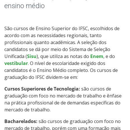
Educação de Jovens e Adultos
ensino médio
Graduação
São cursos de Ensino Superior do IFSC, escolhidos de
Especialização
acordo com as necessidades regionais, tanto
profissionais quanto acadêmicas. A seleção dos
Educação a Distância
candidatos se dá por meio do Sistema de Seleção
Unificada (
Sisu
), que utiliza as notas do
Enem
, e do
Todos os cursos
vestibular
. O nível de escolaridade exigido dos
candidatos é o Ensino Médio completo. Os cursos de
graduação do IFSC dividem-se em:
Processo de Inscrição
Cursos Superiores de Tecnologia:
são cursos de
graduação com foco no mercado de trabalho e ênfase
na prática profissional de de demandas específicas do
Resultados
mercado de trabalho.
Bacharelados:
Resultados Vagas Remanescentes
são cursos de graduação com foco no
mercado de trabalho, porém com uma formação mais