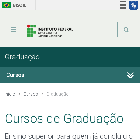
BRASIL
Órgãos do Governo
Acesso à informação
Legislação
Graduação
Cursos
Técnicos Integrados
Início
Cursos
Graduação
Técnicos Concomitantes
Cursos de Graduação
Qualificação Profissional e Idiomas
Ensino superior para quem já concluiu o