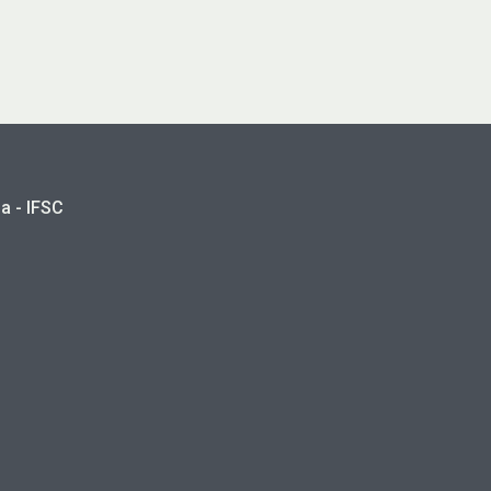
a - IFSC
a.