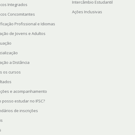
Intercâmbio Estudantil
icos Integrados
Ações Inclusivas
icos Concomitantes
ficação Profissional e Idiomas
ação de Jovens e Adultos
uação
cialização
ação a Distância
s os cursos
ltados
rições e acompanhamento
 posso estudar no IFSC?
ndários de inscrições
is
s