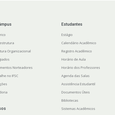
âmpus
Estudantes
rico
Estágio
estrutura
Calendário Acadêmico
utura Organizacional
Registro Acadêmico
giados
Horário de Aula
mentos Norteadores
Horário dos Professores
alhe no IFSC
Agenda das Salas
ações
Assistência Estudantil
doria
Documentos Úteis
Bibliotecas
sos
Sistemas Acadêmicos