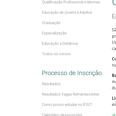
Qualificação Profissional e Idiomas
Educação de Jovens e Adultos
E
Graduação
Sã
Especialização
pr
Un
Educação a Distância
ca
Todos os cursos
C
na
Processo de Inscrição
B
ma
Resultados
d
Resultados Vagas Remanescentes
L
es
Como posso estudar no IFSC?
-
Calendário de inscrições