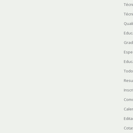
Técn
Técn
Quali
Educ
Grad
Espe
Educ
Todo
Resu
Insc
Como
Cale
Edita
Cota