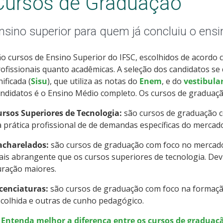
Cursos de Graduação
nsino superior para quem já concluiu o ens
o cursos de Ensino Superior do IFSC, escolhidos de acordo 
ofissionais quanto acadêmicas. A seleção dos candidatos se
ificada (
Sisu
), que utiliza as notas do
Enem
, e do
vestibula
ndidatos é o Ensino Médio completo. Os cursos de graduaçã
ursos Superiores de Tecnologia:
são cursos de graduação c
 prática profissional de de demandas específicas do mercad
acharelados:
são cursos de graduação com foco no mercad
is abrangente que os cursos superiores de tecnologia. Devi
uração maiores.
icenciaturas:
são cursos de graduação com foco na formação
colhida e outras de cunho pedagógico.
> Entenda melhor a diferença entre os cursos de graduaçã