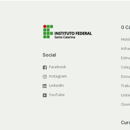
O C
Histó
Infra
Social
Estr
Facebook
Cole
Instagram
Docu
LinkedIn
Trab
YouTube
Licit
Ouvi
Cur