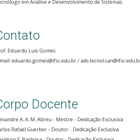
ecnólogo em Análise e Desenvolvimento de Sistemas.
Contato
rof. Eduardo Luis Gomes
mail: eduardo.gomes@ifsc.edu.br / ads.tecnol.can@ifsc.edu.b
Corpo Docente
exandre A. A. M. Abreu - Mestre - Dedicação Exclusiva
rlos Rafael Guerber - Doutor - Dedicação Exclusiva
nilson F. Barbosa - Doutor - Dedicação Exclusiva