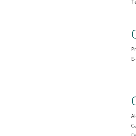
T
P
E-
Al
Ca
De