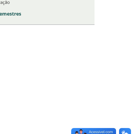
ração
semestres