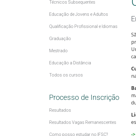
Técnicos Subsequentes
Educação de Jovens e Adultos
E
Qualificação Profissional e Idiomas
Sã
Graduação
pr
Un
Mestrado
ca
Educação a Distância
C
Todos os cursos
na
B
ma
Processo de Inscrição
d
Resultados
L
es
Resultados Vagas Remanescentes
-
Como posso estudar no IFSC?