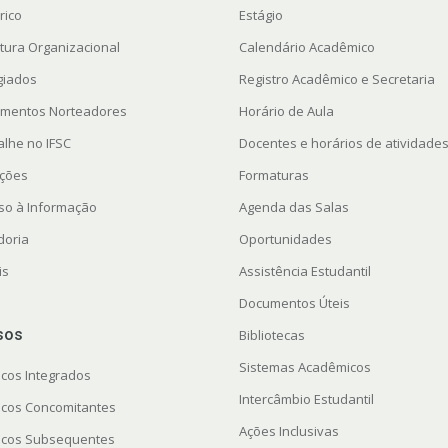
rico
Estágio
utura Organizacional
Calendário Acadêmico
giados
Registro Acadêmico e Secretaria
mentos Norteadores
Horário de Aula
alhe no IFSC
Docentes e horários de atividade
ações
Formaturas
so à Informação
Agenda das Salas
doria
Oportunidades
is
Assistência Estudantil
Documentos Úteis
sos
Bibliotecas
Sistemas Acadêmicos
icos Integrados
Intercâmbio Estudantil
icos Concomitantes
Ações Inclusivas
icos Subsequentes