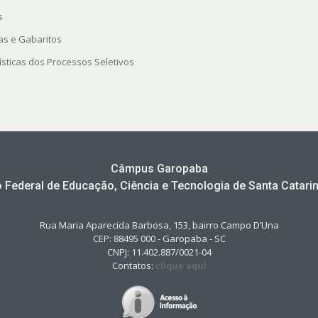
s
as e Gabaritos
ísticas dos Processos Seletivos
Câmpus Garopaba
to Federal de Educação, Ciência e Tecnologia de Santa Catarin
Rua Maria Aparecida Barbosa, 153, bairro Campo D’Una
CEP: 88495 000 - Garopaba - SC
CNPJ: 11.402.887/0021-04
Contatos:
clique aqui