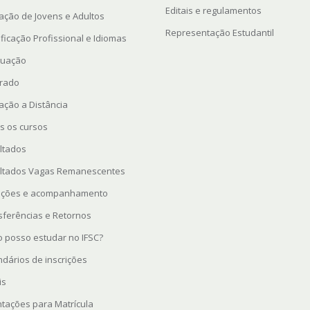
Editais e regulamentos
ação de Jovens e Adultos
Representação Estudantil
ficação Profissional e Idiomas
uação
rado
ação a Distância
s os cursos
ltados
ltados Vagas Remanescentes
rições e acompanhamento
sferências e Retornos
 posso estudar no IFSC?
ndários de inscrições
is
ntações para Matrícula