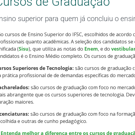
Cursos de Graduação
nsino superior para quem já concluiu o ens
o cursos de Ensino Superior do IFSC, escolhidos de acordo 
ofissionais quanto acadêmicas. A seleção dos candidatos se
ificada (
Sisu
), que utiliza as notas do
Enem
, e do
vestibula
ndidatos é o Ensino Médio completo. Os cursos de graduaçã
ursos Superiores de Tecnologia:
são cursos de graduação c
 prática profissional de de demandas específicas do mercad
acharelados:
são cursos de graduação com foco no mercad
is abrangente que os cursos superiores de tecnologia. Devi
uração maiores.
icenciaturas:
são cursos de graduação com foco na formação
colhida e outras de cunho pedagógico.
> Entenda melhor a diferença entre os cursos de graduaçã