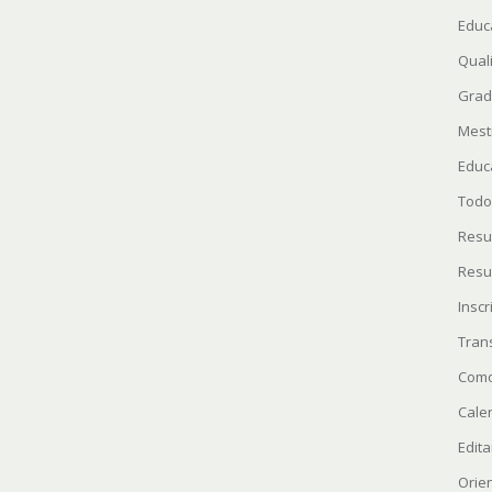
Educ
Quali
Grad
Mest
Educ
Todo
Resu
Resu
Insc
Tran
Como
Cale
Edita
Orie