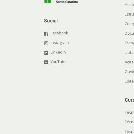
Histó
Estr
Social
Cole
Facebook
Docu
Instagram
Trab
LinkedIn
Licit
YouTube
Aces
Ouvi
Edita
Cur
Técn
Técn
Técn