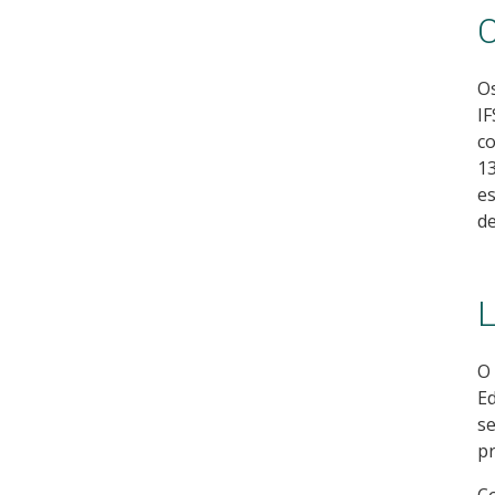
C
Os
IF
co
13
es
de
L
O 
Ed
se
p