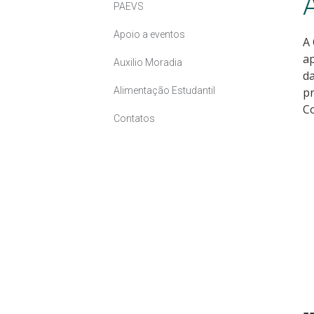
PAEVS
Apoio a eventos
A 
ap
Auxilio Moradia
da
Alimentação Estudantil
pr
Co
Contatos