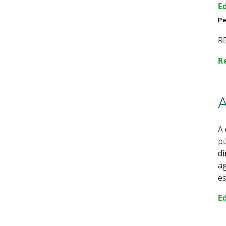
E
Pe
R
R
A
A 
pú
di
ag
es
E