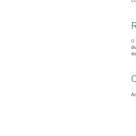
Co
R
O 
di
di
C
Ac