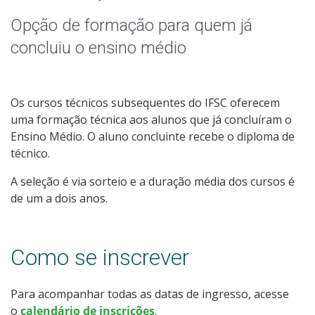
Graduação
Opção de formação para quem já
Especialização
concluiu o ensino médio
Mestrado
Os cursos técnicos subsequentes do IFSC oferecem
Educação a Distância
uma formação técnica aos alunos que já concluíram o
Ensino Médio. O aluno concluinte recebe o diploma de
Todos os Cursos
técnico.
A seleção é via sorteio e a duração média dos cursos é
de um a dois anos.
Processo de Inscrição
Como se inscrever
Resultados
Para acompanhar todas as datas de ingresso, acesse
Resultados Vagas Remanescentes
o
calendário de inscrições
.