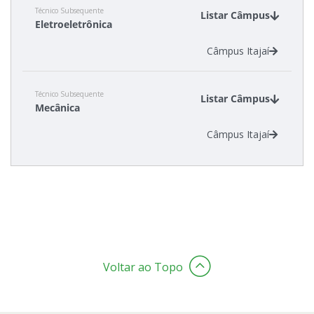
Técnico Subsequente
Listar Câmpus
Eletroeletrônica
Estatísticas dos Processos Seletivos
Câmpus Itajaí
Técnico Subsequente
Listar Câmpus
Mecânica
Câmpus Itajaí
Voltar ao Topo