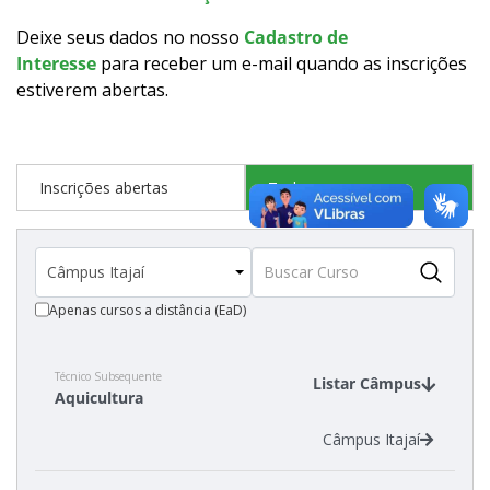
Como posso estudar no IFSC?
Deixe seus dados no nosso
Cadastro de
Interesse
para receber um e-mail quando as inscrições
Calendário de inscrições
estiverem abertas
.
Processos Seletivos
Inscrições abertas
Todos os cursos
Cotas
Inscrições e acompanhamento
Apenas cursos a distância (EaD)
Vagas Ociosas
Transferências e Retornos
Técnico Subsequente
Listar Câmpus
Aquicultura
Orientações para Matrícula
Câmpus Itajaí
Provas e Gabaritos