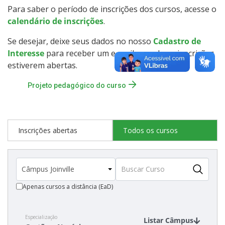
Para saber o período de inscrições dos cursos, acesse o
Como posso estudar no IFSC?
calendário de inscrições
.
Calendário de inscrições
Se desejar, deixe seus dados no nosso
Cadastro de
Interesse
para receber um e-mail quando as inscrições
Processos Seletivos
estiverem abertas.
Projeto pedagógico do curso
Cotas
Inscrições e acompanhamento
Inscrições abertas
Todos os cursos
Orientações para Matrícula
Transferências e Retornos
Apenas cursos a distância (EaD)
Vagas em Regime Especial
Especialização
Listar Câmpus
Provas e Gabaritos