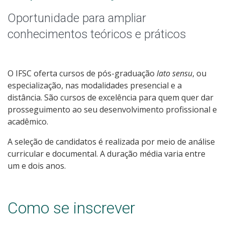
Qualificação Profissional e Idiomas
Oportunidade para ampliar
Graduação
conhecimentos teóricos e práticos
Especialização
O IFSC oferta cursos de pós-graduação
lato sensu
, ou
Educação a Distância
especialização, nas modalidades presencial e a
distância. São cursos de excelência para quem quer dar
Todos os cursos
prosseguimento ao seu desenvolvimento profissional e
acadêmico.
A seleção de candidatos é realizada por meio de análise
Processo de Inscrição
curricular e documental. A duração média varia entre
um e dois anos.
Resultados
Como se inscrever
Resultados Vagas Remanescentes