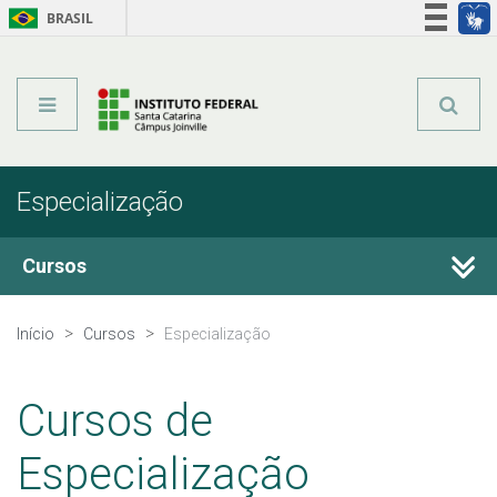
BRASIL
Órgãos do Governo
Acesso à informação
Legislação
Especialização
Cursos
Técnicos Integrados
Início
Cursos
Especialização
Técnicos Concomitantes
Cursos de
Técnicos Subsequentes
Especialização