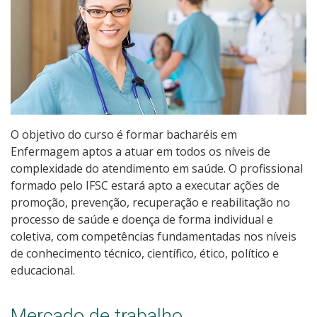
Qualificação Profissional e Idiomas
Graduação
Especialização
Educação a Distância
O objetivo do curso é formar bacharéis em
Enfermagem aptos a atuar em todos os níveis de
Todos os cursos
complexidade do atendimento em saúde. O profissional
formado pelo IFSC estará apto a executar ações de
promoção, prevenção, recuperação e reabilitação no
Processo de Inscrição
processo de saúde e doença de forma individual e
coletiva, com competências fundamentadas nos níveis
de conhecimento técnico, científico, ético, político e
Resultados
educacional.
Resultados Vagas Remanescentes
Mercado de trabalho