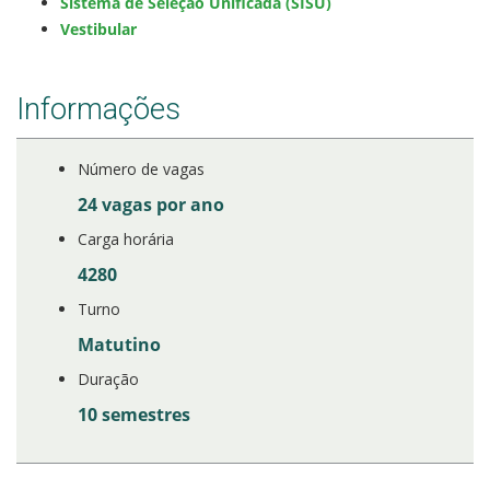
Sistema de Seleção Unificada (SISU)
Vestibular
Estatísticas dos Processos Seletivos
Informações
Cadastro de interesse
Número de vagas
24 vagas por ano
Carga horária
4280
Turno
Matutino
Duração
10 semestres