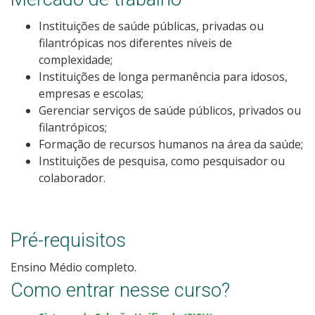
Como posso estudar no IFSC?
Instituições de saúde públicas, privadas ou
filantrópicas nos diferentes níveis de
Calendário de inscrições
complexidade;
Instituições de longa permanência para idosos,
Processos Seletivos
empresas e escolas;
Gerenciar serviços de saúde públicos, privados ou
filantrópicos;
Cotas
Formação de recursos humanos na área da saúde;
Instituições de pesquisa, como pesquisador ou
Inscrições e acompanhamento
colaborador.
Orientações para Matrícula
Pré-requisitos
Transferências e Retornos
Ensino Médio completo.
Vagas em Regime Especial
Como entrar nesse curso?
Provas e Gabaritos