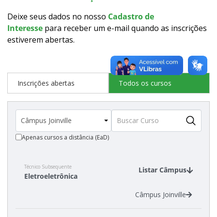
Como posso estudar no IFSC?
Deixe seus dados no nosso
Cadastro de
Interesse
para receber um e-mail quando as inscrições
Calendário de inscrições
estiverem abertas
.
Processos Seletivos
Inscrições abertas
Todos os cursos
Cotas
Inscrições e acompanhamento
Apenas cursos a distância (EaD)
Orientações para Matrícula
Transferências e Retornos
Técnico Subsequente
Listar Câmpus
Eletroeletrônica
Vagas em Regime Especial
Câmpus Joinville
Provas e Gabaritos