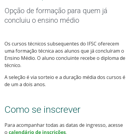
Qualificação Profissional e Idiomas
Opção de formação para quem já
Graduação
concluiu o ensino médio
Especialização
Os cursos técnicos subsequentes do IFSC oferecem
Educação a Distância
uma formação técnica aos alunos que já concluíram o
Ensino Médio. O aluno concluinte recebe o diploma de
Todos os cursos
técnico.
A seleção é via sorteio e a duração média dos cursos é
de um a dois anos.
Processo de Inscrição
Como se inscrever
Resultados
Para acompanhar todas as datas de ingresso, acesse
Resultados Vagas Remanescentes
o
calendário de inscrições
.