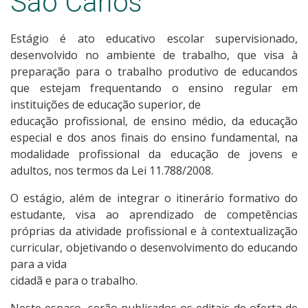
São Carlos
Estágios Câmpus São Carlos
Estágio é ato educativo escolar supervisionado,
desenvolvido no ambiente de trabalho, que visa à
preparação para o trabalho produtivo de educandos
que estejam frequentando o ensino regular em
instituições de educação superior, de
educação profissional, de ensino médio, da educação
especial e dos anos finais do ensino fundamental, na
modalidade profissional da educação de jovens e
adultos, nos termos da Lei 11.788/2008.
O estágio, além de integrar o itinerário formativo do
estudante, visa ao aprendizado de competências
próprias da atividade profissional e à contextualização
curricular, objetivando o desenvolvimento do educando
para a vida
cidadã e para o trabalho.
Neste espaço, serão publicados os editais de oferta de