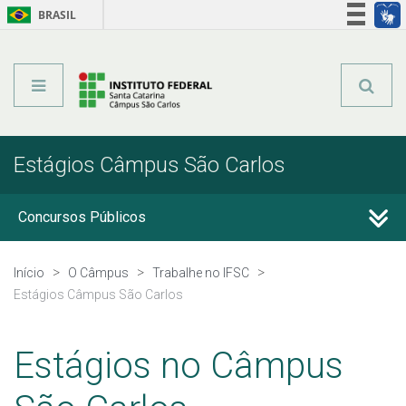
BRASIL
Órgãos do Governo
Acesso à informação
Legislação
Estágios Câmpus São Carlos
Concursos Públicos
Contratações Temporárias
Início
O Câmpus
Trabalhe no IFSC
Estágios Câmpus São Carlos
Movimentação de Servidores
Estágios no Câmpus
Resultados Parciais do Câmpus