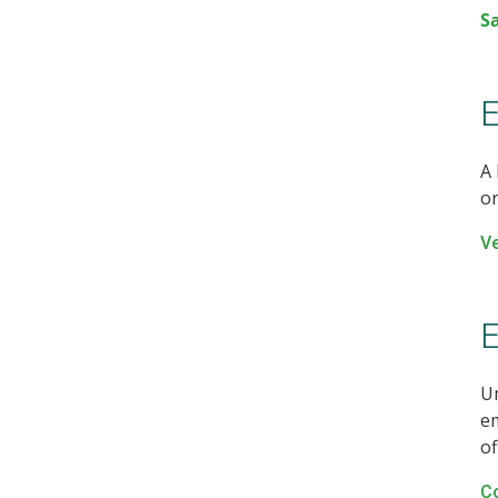
Sa
E
A 
or
Ve
E
U
em
of
Co