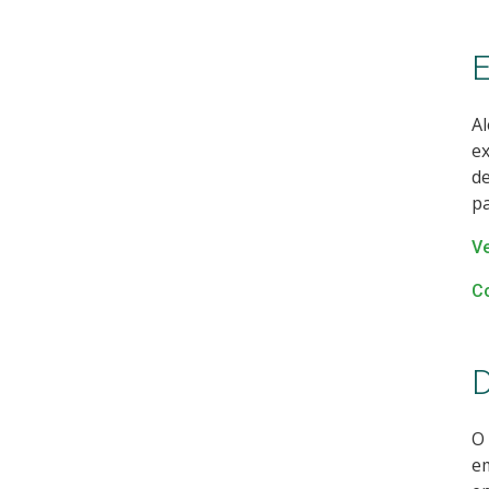
E
Al
ex
de
pa
Ve
Co
D
O 
em