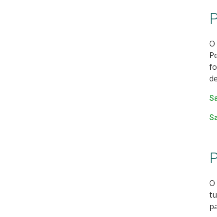
P
O 
P
fo
de
Sa
Sa
P
O 
tu
pa