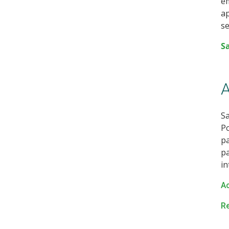
e
ap
se
S
A
Sa
Po
pa
pa
in
Ac
R