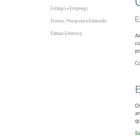
Estágio e Emprego
E
Ensino, Pesquisa e Extensão
Editais Externos
Al
cu
po
C
E
Os
am
qu
S