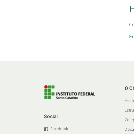
E
Co
Ed
O C
Histó
Estr
Social
Cole
Facebook
Docu