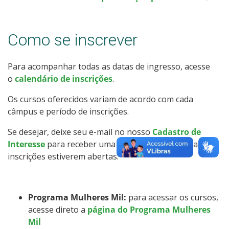
Resultados das Vagas Remanescentes
Como se inscrever
Como posso estudar no IFSC?
Calendário de inscrições
Para acompanhar todas as datas de ingresso, acesse
o
calendário de inscrições
.
Processos Seletivos
Os cursos oferecidos variam de acordo com cada
câmpus e período de inscrições.
Cotas
Se desejar, deixe seu e-mail no nosso
Cadastro de
Interesse
para receber uma mensagem quando as
Inscrições e acompanhamento
inscrições estiverem abertas.
Orientações para Matrícula
Programa Mulheres Mil:
para acessar os cursos,
Transferências e Retornos
acesse direto a
página do Programa Mulheres
Mil
Provas e Gabaritos