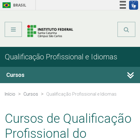
BRASIL
Órgãos do Governo
Acesso à informação
Legislação
Qualificação Profissional e Idiomas
Cursos
Técnicos Integrados
Início
Cursos
Qualificação Profissional e Idiomas
Técnicos Concomitantes
Cursos de Qualificação
Técnicos Subsequentes
Profissional do