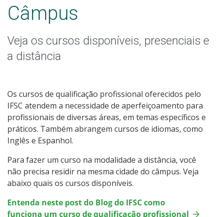
Qualificação Profissional e Idiomas
Câmpus
Educação de Jovens e Adultos
Veja os cursos disponíveis, presenciais e
Graduação
a distância
Especialização
Os cursos de qualificação profissional oferecidos pelo
Educação a Distância
IFSC atendem a necessidade de aperfeiçoamento para
profissionais de diversas áreas, em temas específicos e
práticos. Também abrangem cursos de idiomas, como
Todos os cursos
Inglês e Espanhol.
Para fazer um curso na modalidade a distância, você
não precisa residir na mesma cidade do câmpus. Veja
Processo de Inscrição
abaixo quais os cursos disponíveis.
Entenda neste post do Blog do IFSC como
Resultados
funciona um curso de qualificação profissional