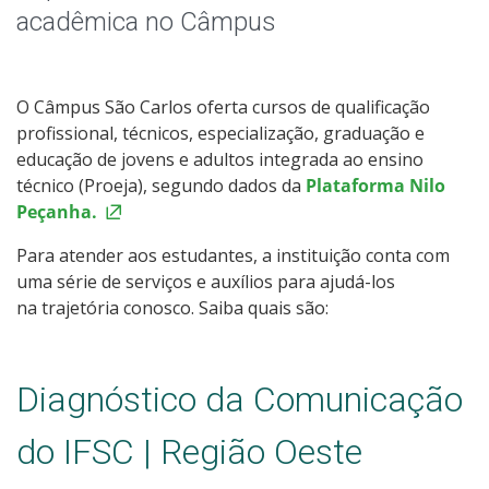
Editais
acadêmica no Câmpus
Estágio
O Câmpus São Carlos oferta cursos de qualificação
Registro Acadêmico
profissional, técnicos, especialização, graduação e
educação de jovens e adultos integrada ao ensino
Oportunidades
técnico (Proeja), segundo dados da
Plataforma Nilo
Peçanha.
Sistemas Acadêmicos
Para atender aos estudantes, a instituição conta com
uma série de serviços e auxílios para ajudá-los
Documentos Úteis
na trajetória conosco. Saiba quais são:
Assistência Estudantil
Diagnóstico da Comunicação
Bibliotecas
do IFSC | Região Oeste
Intercâmbio Estudantil