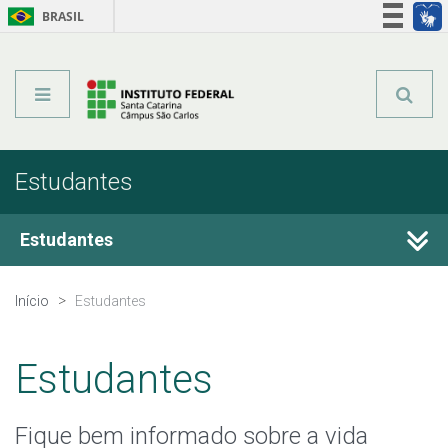
BRASIL
Órgãos do Governo
Acesso à informação
Legislação
Estudantes
Estudantes
Calendário Acadêmico
Início
Estudantes
Horário de Aula
Estudantes
Horário dos Professores
Fique bem informado sobre a vida