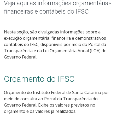
Receitas e Despesas
Veja aqui as informações orçamentárias,
financeiras e contábeis do IFSC
Indicadores e Estatísticas
Informações Classificadas
Nesta seção, são divulgadas informações sobre a
execução orçamentária, financeira e demonstrativos
Peça uma informação (SIC)
contábeis do IFSC, disponíveis por meio do Portal da
Transparência e da Lei Orçamentária Anual (LOA) do
Servidores
Governo Federal.
Relatórios de Gestão
Orçamento do IFSC
Perguntas Frequentes
Orçamento do Instituto Federal de Santa Catarina por
Publicações Oficiais
meio de consulta ao Portal da Transparência do
Governo Federal. Exibe os valores previstos no
orçamento e os valores já realizados.
Consulta a processos