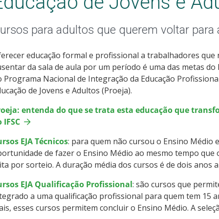
Educação de Jovens e Adu
ursos para adultos que querem voltar para a
erecer educação formal e profissional a trabalhadores que
sentar da sala de aula por um período é uma das metas do IF
 Programa Nacional de Integração da Educação Profissiona
ucação de Jovens e Adultos (Proeja).
roeja: entenda do que se trata esta educação que transf
o IFSC
ursos EJA Técnicos
: para quem não cursou o Ensino Médio e
ortunidade de fazer o Ensino Médio ao mesmo tempo que o c
ita por sorteio. A duração média dos cursos é de dois anos a
rsos EJA Qualificação Profissional
: são cursos que permi
tegrado a uma qualificação profissional para quem tem 15 
is, esses cursos permitem concluir o Ensino Médio. A seleçã