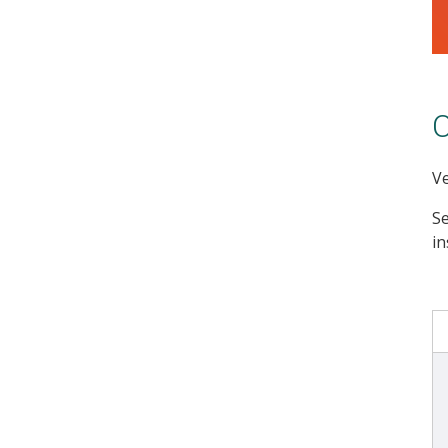
C
V
Se
in