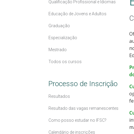
Qualificação Profissional e Idiomas
Educação de Jovens e Adultos
C
Graduação
Of
Especialização
au
no
Mestrado
Ed
Todos os cursos
P
d
Processo de Inscrição
C
op
Resultados
fe
Resultado das vagas remanescentes
Cu
in
Como posso estudar no IFSC?
ma
Calendário de inscrições