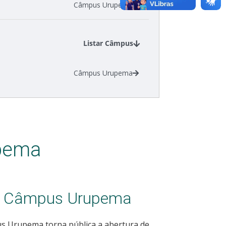
Câmpus Urupema
Listar Câmpus
Câmpus Urupema
upema
1 - Câmpus Urupema
pus Urupema torna pública a abertura de