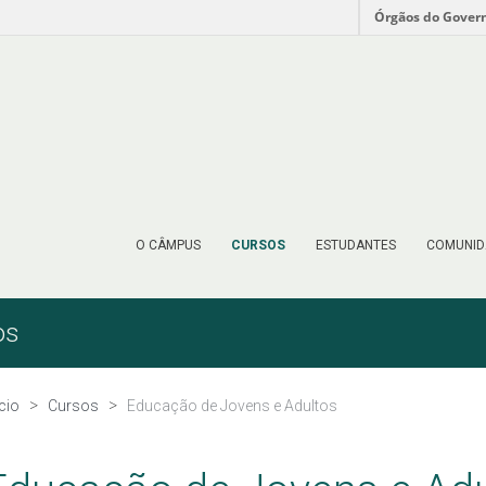
Órgãos do Gover
O CÂMPUS
CURSOS
ESTUDANTES
COMUNID
os
ício
Cursos
Educação de Jovens e Adultos