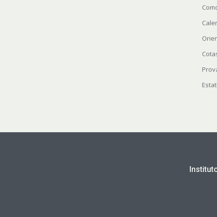
Como
Cale
Orie
Cota
Prov
Estat
Institu