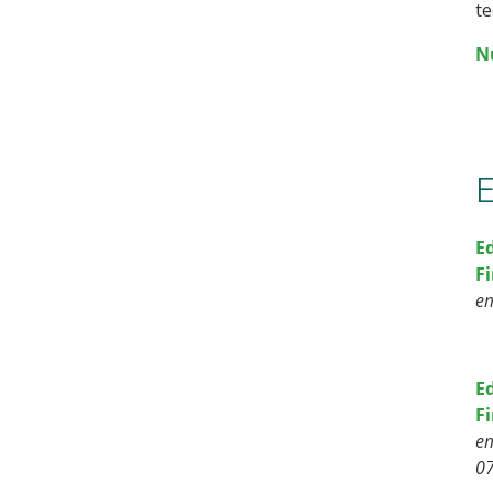
te
N
E
F
e
E
F
e
0