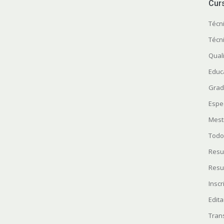
Cur
Técn
Técn
Quali
Educ
Grad
Espe
Mest
Todo
Resu
Resu
Insc
Edita
Tran