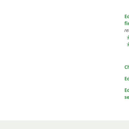
E
f
re
C
E
E
se