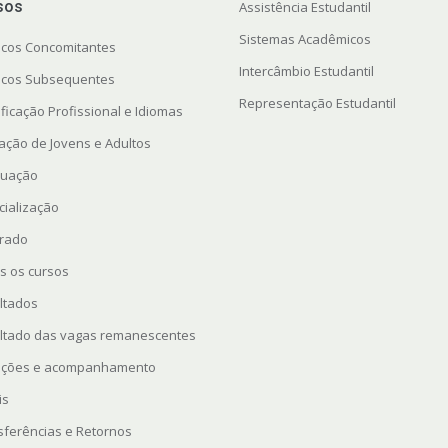
sos
Assistência Estudantil
Sistemas Acadêmicos
icos Concomitantes
Intercâmbio Estudantil
icos Subsequentes
Representação Estudantil
ficação Profissional e Idiomas
ação de Jovens e Adultos
uação
cialização
rado
s os cursos
ltados
ltado das vagas remanescentes
rições e acompanhamento
is
sferências e Retornos