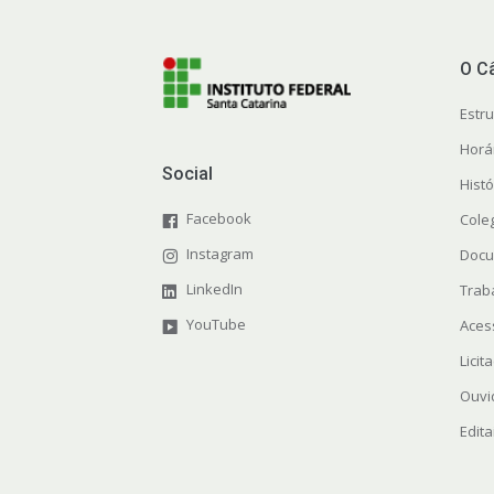
O C
Estr
Horá
Social
Histó
Facebook
Cole
Instagram
Docu
LinkedIn
Trab
YouTube
Aces
Licit
Ouvi
Edita