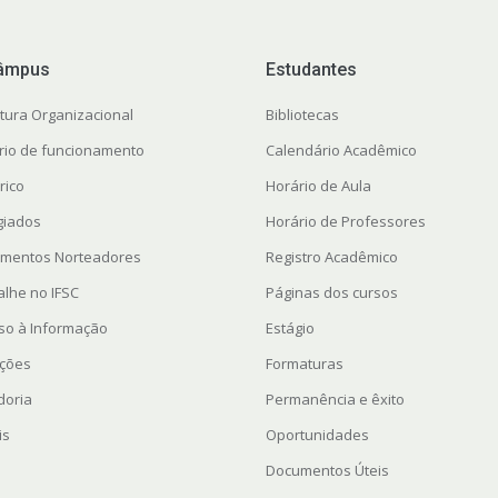
âmpus
Estudantes
utura Organizacional
Bibliotecas
rio de funcionamento
Calendário Acadêmico
rico
Horário de Aula
giados
Horário de Professores
mentos Norteadores
Registro Acadêmico
alhe no IFSC
Páginas dos cursos
so à Informação
Estágio
ações
Formaturas
doria
Permanência e êxito
is
Oportunidades
Documentos Úteis