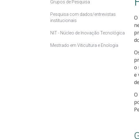
Grupos de Pesquisa
Pesquisa com dados/entrevistas
O
institucionais
ne
pr
NIT - Núcleo de Inovação Tecnológica
do
Mestrado em Viticultura e Enologia
Os
pr
o 
e 
de
O 
po
Pe
G