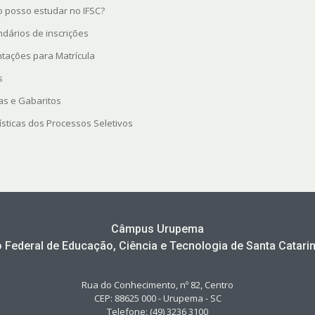
 posso estudar no IFSC?
ndários de inscrições
ntações para Matrícula
s
as e Gabaritos
ísticas dos Processos Seletivos
Câmpus Urupema
to Federal de Educação, Ciência e Tecnologia de Santa Catarin
Rua do Conhecimento, nº 82, Centro
CEP: 88625 000 - Urupema - SC
Telefone: (49) 3236 3100