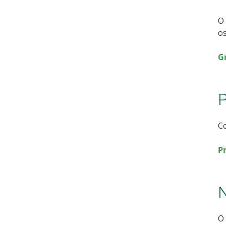
O 
os
G
P
C
P
N
O 